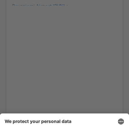
Rovaniemi Airport (RVN)
Savonlinna (SVL)
Tampere Pirkkala (TMP)
Kemi Tornio (KEM)
Turku Airport (TKU)
Vaasa Airport (VAA)
Varkaus Airport (VRK)