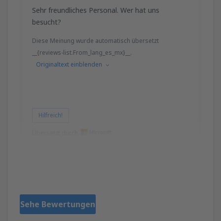
Sehr freundliches Personal. Wer hat uns
besucht?
Diese Meinung wurde automatisch übersetzt
__{reviews-list.From_lang_es_mx}__.
Originaltext einblenden
Hilfreich!
Übersetzt durch
josefina
Mexico,
April 2023
Sehe Bewertungen