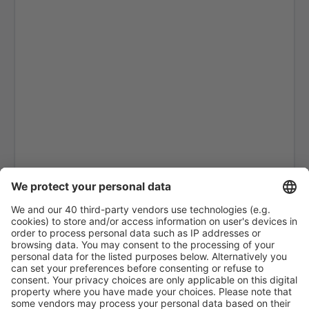
San Jose
Tortuguero Airport (TTQ)
Upala Airport (UPL)