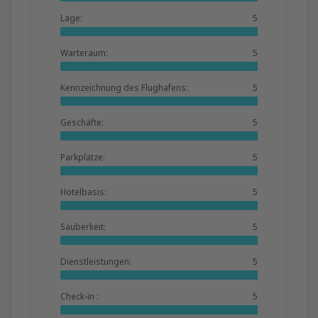
Lage:
5
Warteraum:
5
Kennzeichnung des Flughafens:
5
Geschäfte:
5
Parkplätze:
5
Hotelbasis:
5
Sauberkeit:
5
Dienstleistungen:
5
Check-in :
5