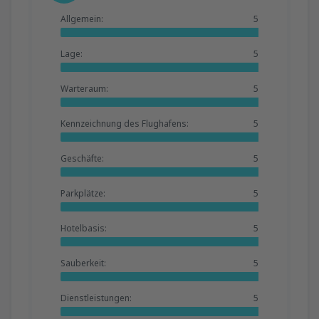
Allgemein:
5
Lage:
5
Warteraum:
5
Kennzeichnung des Flughafens:
5
Geschäfte:
5
Parkplätze:
5
Hotelbasis:
5
Sauberkeit:
5
Dienstleistungen:
5