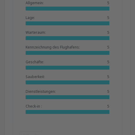
Allgemein:
5
Lage:
5
Warteraum:
5
Kennzeichnung des Flughafens:
5
Geschäfte:
5
Sauberkeit:
5
Dienstleistungen:
5
Check-in :
5