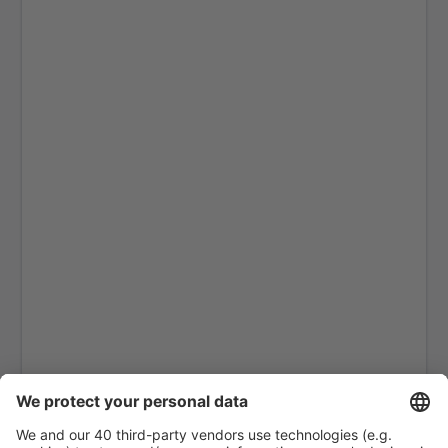
Nuku Hiva Airport (NHV)
Raiatea Airport (RFP)
Flughafen Raivavae (RVV)
Rangiroa Airport (RGI)
Rimatara Airport (RMT)
Rurutu Airport (RUR)
Takapoto Airport (TKP)
Takaroa Airport (TKX)
Tikehau Airport (TIH)
Totegegie Airport (GMR)
Tubuai (TUB)