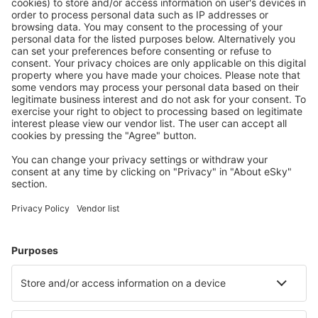
Tureia Airport (ZTA)
Ua Huka Airport (UAH)
Flughafen Ua Pou (UAP)