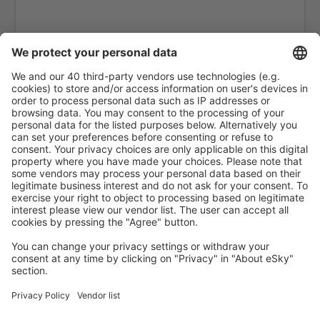
Mactan Cebu (CEB)
Camiguin Mambajao (CGM)
Naga Airport (WNP)
Manila Ninoy Aquino (MNL)
Pagadian Airport (PAG)
Puerto Princesa Airport (PPS)
Roxas Airport (RXS)
San Jose Airport (SJI)
San Vicente Airport (SWL)
Siargao Airport (IAO)
Bacolod Silay (BCD)