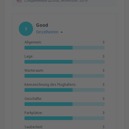
Соединенные Штаты,
November 2019
Good
3
Einzelheiten
Allgemein:
3
Lage:
3
Warteraum:
3
Kennzeichnung des Flughafens:
3
Geschäfte:
3
Parkplätze:
3
Sauberkeit:
3