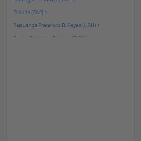
El Nido (ENI)
Busuanga Francisco B. Reyes (USU)
Davao Francisco Bangoy (DVO)
General Santos (GES)
Caticlan Airport (MPH)
Iloilo Intl Airport (ILO)
Kalibo Airport (KLO)
Ozamiz City Labo (OZC)
Laoag Intl Airport (LAO)
Cagayan de Oro Lumbia (CGY)