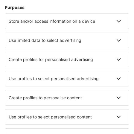
Subic Bay (SFS)
Surigao Airport (SUG)
Tawi-Tawi Airport (TWT)
Tuguegarao Airport (TUG)
Virac Airport (VRC)
Zamboanga Airport (ZAM)