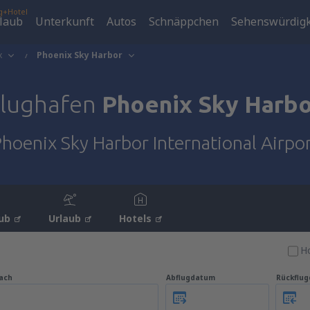
g+Hotel
laub
Unterkunft
Autos
Schnäppchen
Sehenswürdigk
x
Phoenix Sky Harbor
Flughafen
Phoenix Sky Harb
hoenix Sky Harbor International Airpo
ub
Urlaub
Hotels
Ho
ach
Abflugdatum
Rückflu