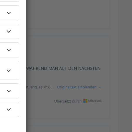
D GENIESSEN, WÄHREND MAN AUF DEN NÄCHSTEN
eviews-list.From_lang_es_mx}__.
Originaltext einblenden
Übersetzt durch