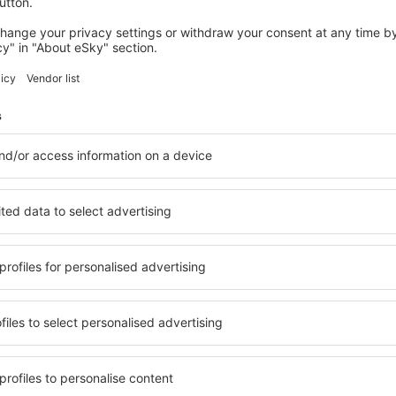
 Phoenix Sky Harbor
4.4
 auf der Grundlage von
rtungen
der
ten Nutzer
Excellent
 Unidos,
5
Einzelheiten
025
10