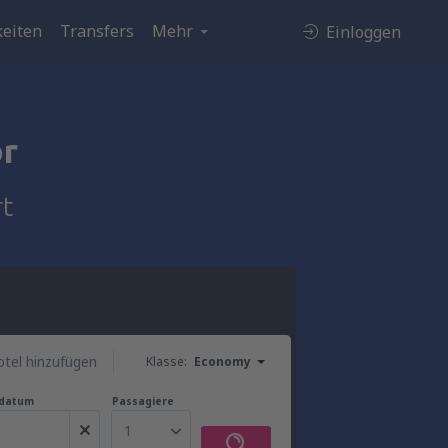
eiten
Transfers
Mehr
Einloggen
or
rt
tel hinzufügen
Klasse:
Economy
gdatum
Passagiere
1