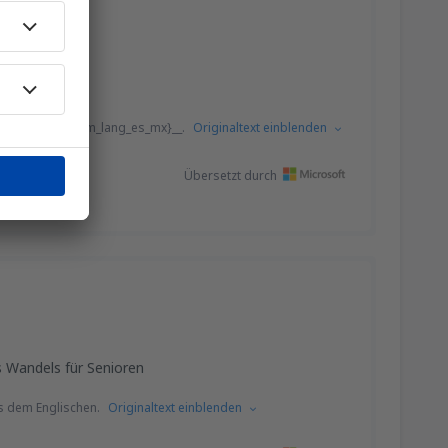
eviews-list.From_lang_es_mx}__.
Originaltext einblenden
Übersetzt durch
s Wandels für Senioren
s dem Englischen.
Originaltext einblenden