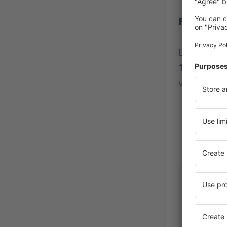
Flughafen
Bewertung
104 Bewe
verifizier
JOSEFINA
Estados
November 2