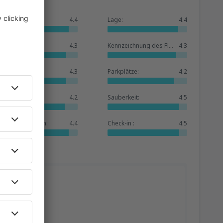
Allgemein:
4.4
Lage:
4.4
Warteraum:
4.3
Kennzeichnung des Flughafens:
4.3
Geschäfte:
4.3
Parkplätze:
4.2
Hotelbasis:
4.2
Sauberkeit:
4.5
Dienstleistungen:
4.4
Check-in :
4.5