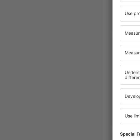
RODRIGO
México,