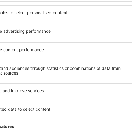
Hilfreich!
WARTEN SIE AUF EINEN FLUG
Jänner 2025
5
Einzelheiten
ES GIBT PLATZ ZUM HERUMLAUFEN UN
FLUG WARTET
Diese Meinung wurde automatisch übersetzt __{r
Hilfreich!