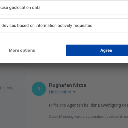
CO
ALLES GANZ EINFACH
Juni 2024
4.8
Einzelheiten
SEHR LEICHT ZU FINDEN
Diese Meinung wurde automatisch übersetzt __{r
Hilfreich!
Flughafen Nizza
 Unidos,
5
Einzelheiten
Hilfreiche Agenten bei der Bewältigung de
Diese Meinung wurde automatisch übersetzt au