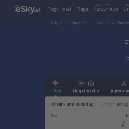
Flug+Hotel
Flu
Flug+Hotel
Flüge
Kurzurlaub
Ur
eSky.at
Flughäfen
USA
Phoeni
P
Flüge
Flug+Hotel
Kurzurla
Hin- und Rückflug
Nur Hinflug
Von
N