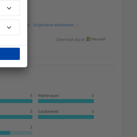
s dem Englischen.
Originaltext einblenden
Übersetzt durch
5
Warteraum:
5
5
Sauberkeit:
5
3