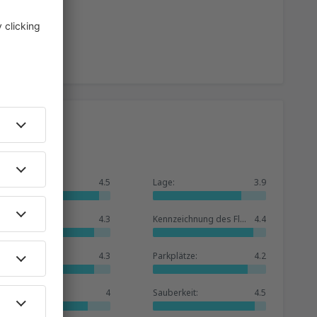
Allgemein:
4.5
Lage:
3.9
Warteraum:
4.3
Kennzeichnung des Flughafens:
4.4
Geschäfte:
4.3
Parkplätze:
4.2
Hotelbasis:
4
Sauberkeit:
4.5