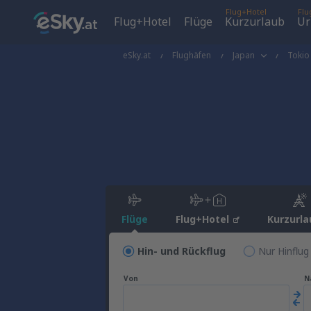
Flug+Hotel
Flu
Flug+Hotel
Flüge
Kurzurlaub
Ur
eSky.at
Flughäfen
Japan
Tokio
Flüge
Flug+Hotel
Kurzurla
Hin- und Rückflug
Nur Hinflug
Von
N