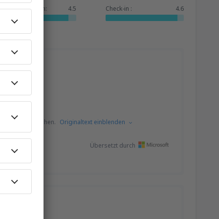
Dienstleistungen:
4.5
Check-in :
4.6
s dem Bulgarischen.
Originaltext einblenden
Übersetzt durch