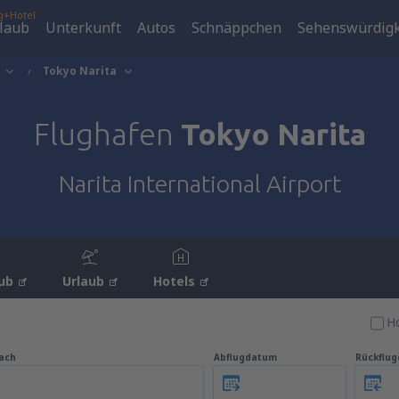
g+Hotel
laub
Unterkunft
Autos
Schnäppchen
Sehenswürdigk
Tokyo Narita
Flughafen
Tokyo Narita
Narita International Airport
ub
Urlaub
Hotels
Ho
ach
Abflugdatum
Rückflu