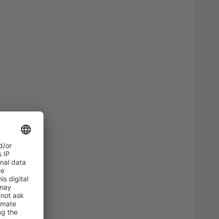
61
port
(KLU)
AB
EUR
46
AB
EUR