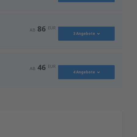
86
EUR
AB
3 Angebote
86
AB
EUR
46
EUR
AB
4 Angebote
116
NN)
AB
EUR
46
AB
EUR
128
ZG)
AB
EUR
128
ZG)
AB
EUR