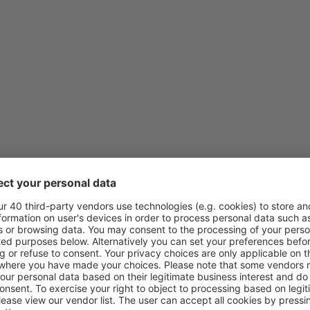
von
Klagenfurt, Klagenfurt Air
von
Wien, Schwechat
(VIE)