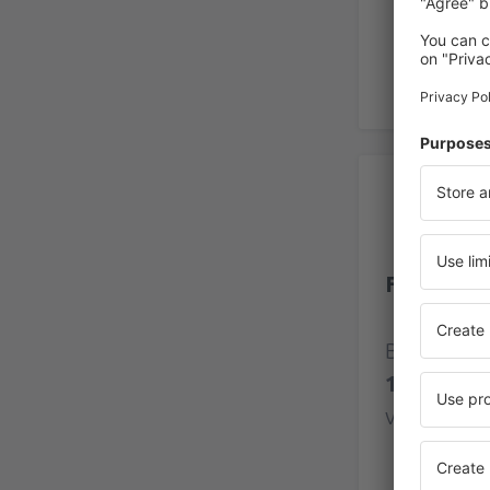
Be
Flughafen
Bewertung
103 Bewe
verifizier