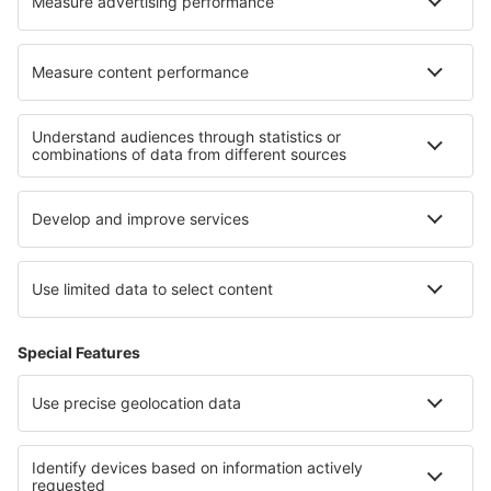
Barter Island Apt. (BTI)
Baton Rouge Ryan Field (BTR)
Beaver (WBQ)
Beckley Raleigh County Memorial (BKW)
Bellingham Intl Airport (BLI)
Bemidji Regional Airport (BJI)
Butte Bert Mooney (BTM)
Bethel Airport (BET)
Bettles Airport (BTT)
Birch Creek (KBC)
Birmingham Shuttlesworth (BHM)