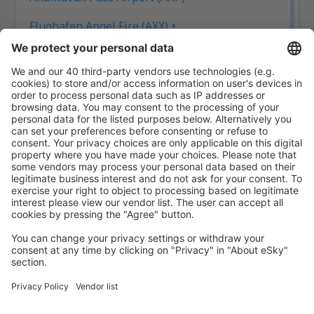
Flughafen Angel Fire (AXX)
Angoon Seaplane Base (AGN)
Aniak Airport (ANI)
Durango
Ann Arbor Municipal Airport (ARB)
McKinleyville Arcata Eureka (ACV)
Flughafen Arctic Village (ARC)
Fletcher Asheville (AVL)
Atka Airport (AKB)
Atlantic City Bader Field (ACY)
Atmautluak Airport (ATT)