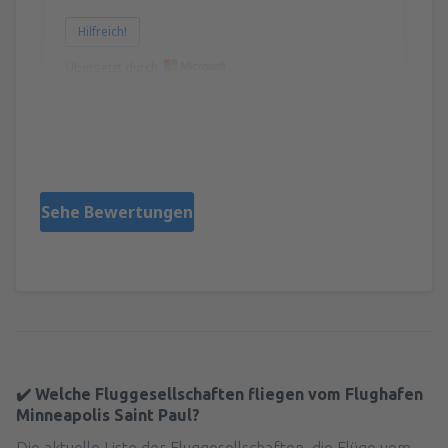
Hilfreich!
Übersetzt durch
Rosa
Estados Unidos,
August 2023
Sehe Bewertungen
✔️ Welche Fluggesellschaften fliegen vom Flughafen
Minneapolis Saint Paul?
Die aktuelle Liste der Fluggesellschaften, die Flüge vom