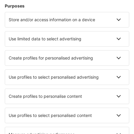
Lewiston Auburn (LEW)
Augusta Regional Airport (AGS)
Augusta State Airport (AUG)
Green Bay Austin Straubel (GRB)
Austin Bergstrom (AUS)
Quincy Baldwin Field (UIN)
Baltimore Thurgood Marshall (BWI)
Bangor Intl Airport (BGR)
Paducah Barkley Regional (PAH)
Barnstable Municipal Airport (HYA)