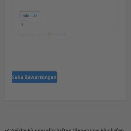
Hilfreich!
1
Übersetzt durch
Danuta
Польша,
Jänner 2019
Sehe Bewertungen
✔️ Welche Fluggesellschaften fliegen vom Flughafen