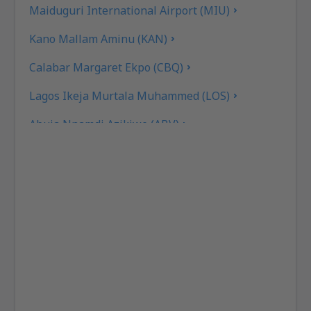
Maiduguri International Airport (MIU)
Kano Mallam Aminu (KAN)
Calabar Margaret Ekpo (CBQ)
Lagos Ikeja Murtala Muhammed (LOS)
Abuja Nnamdi Azikiwe (ABV)
Port Harcourt (PHC)
Owerii Sam Mbakwe (QOW)
Sokoto (SKO)
Warri Airport (QRW)
Jos Yakubu Gowon (JOS)
Yola Airport (YOL)