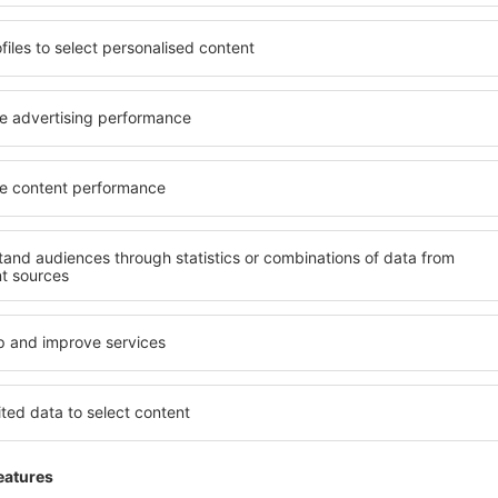
Excellent
jednoczone
4.9
Einzelheiten
ner 2023
Allgemein:
5
Lage:
Kennzeichnung des Flughafens:
5
Geschäfte:
Hotelbasis:
5
Sauberkeit:
Check-in :
5