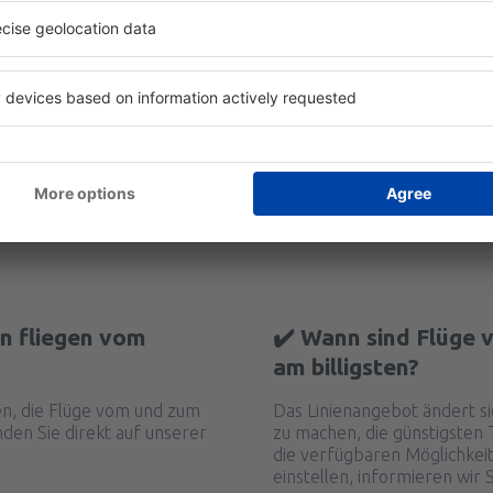
Hilfreich!
Sehe Bewertungen
n fliegen vom
✔️ Wann sind Flüge 
am billigsten?
ten, die Flüge vom und zum
Das Linienangebot ändert si
nden Sie direkt auf unserer
zu machen, die günstigsten T
die verfügbaren Möglichkeit
einstellen, informieren wir 