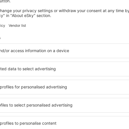
wertungen
 Loja Airport
4.9
 auf der Grundlage von
ungen
der verifizierten