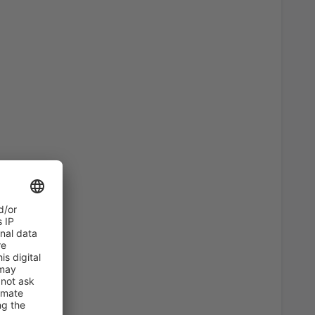
60
port
(KLU)
AB
EUR
46
AB
EUR