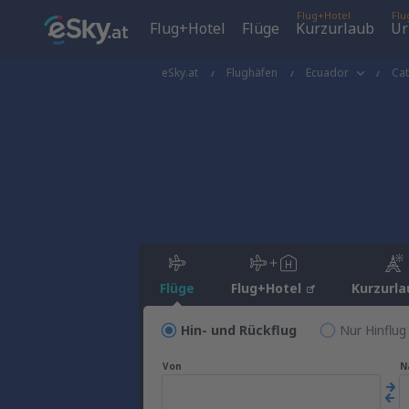
Flug+Hotel
Flu
Flug+Hotel
Flüge
Kurzurlaub
Ur
eSky.at
Flughäfen
Ecuador
Ca
Flüge
Flug+Hotel
Kurzurla
Hin- und Rückflug
Nur Hinflug
Von
N