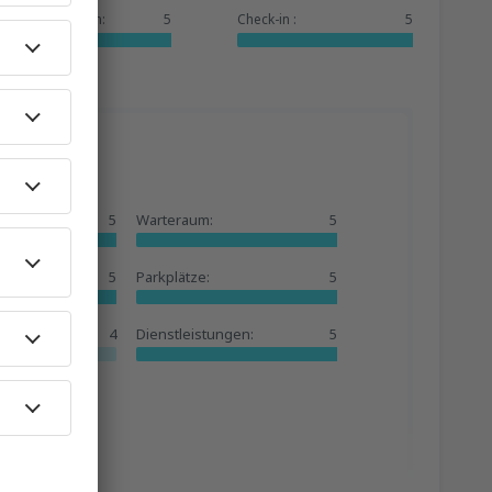
Dienstleistungen:
5
Check-in :
5
5
Warteraum:
5
5
Parkplätze:
5
4
Dienstleistungen:
5