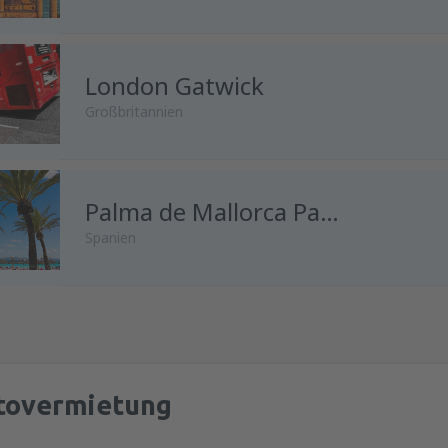
London Gatwick
Großbritannien
von
Wien, Schwechat
Palma de Mallorca Palma de Mallorca Airport
(VIE)
Spanien
von
Innsbruck, Kranebitten
(I
von
Wien, Schwechat
(VIE)
von
Salzburg, W. A. Mozart
(S
tovermietung
von
Salzburg, W. A. Mozart
(S