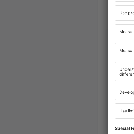
Lila
Stany Z
Ameryki,
Jän