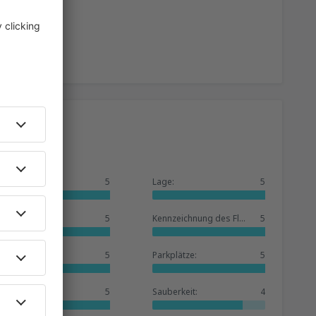
Allgemein:
5
Lage:
5
Warteraum:
5
Kennzeichnung des Flughafens:
5
Geschäfte:
5
Parkplätze:
5
Hotelbasis:
5
Sauberkeit:
4