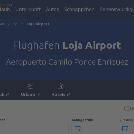
g+Hotel
laub
Unterkunft
Autos
Schnäppchen
Sehenswürdigk
tamayo
Loja Airport
Flughafen
Loja Airport
Aeropuerto Camilo Ponce Enríquez
ub
Urlaub
Hotels
Ho
ach
Abflugdatum
Rückflu