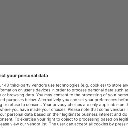
von
Klagenfurt, Klagenfurt Air
von
Wien, Schwechat
(VIE)