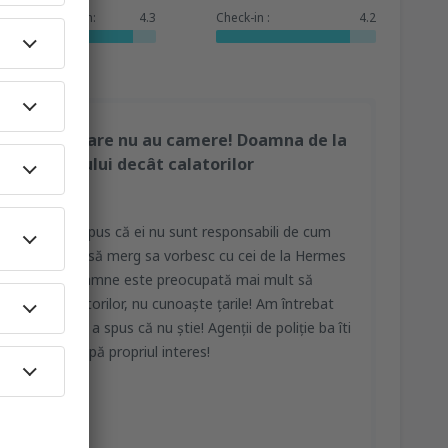
Dienstleistungen:
4.3
Check-in :
4.2
vulnerabile care nu au camere! Doamna de la
ie telefonului decât calatorilor
ce nimic, au spus că ei nu sunt responsabili de cum
e. Mi-au spus să merg sa vorbesc cu cei de la Hermes
ații una din doamne este preocupată mai mult să
leme au călătorilor, nu cunoaște țarile! Am întrebat
e Româna și a spus că nu știe! Agenții de poliție ba îti
babil, doar după propriul interes!