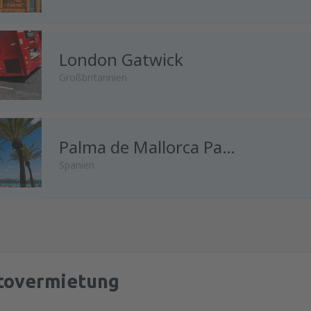
London Gatwick
Großbritannien
von
Wien, Schwechat
Palma de Mallorca Palma de Mallorca Airport
(VIE)
Spanien
von
Innsbruck, Kranebitten
(I
von
Wien, Schwechat
(VIE)
von
Salzburg, W. A. Mozart
(S
tovermietung
von
Salzburg, W. A. Mozart
(S