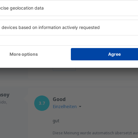
OS
Long queues at the baggage check
tember 2025
3
frustrating
Einzelheiten
Hilfreich!
asoy
Good
ido,
3.7
Einzelheiten
gut
Diese Meinung wurde automatisch übersetzt au