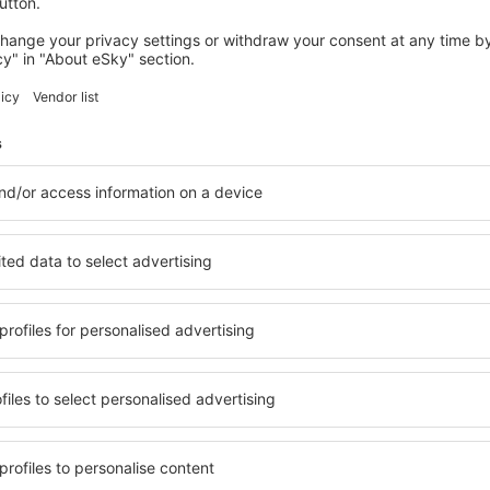
wertungen
 Larnaca Intl Airport
4.2
 auf der Grundlage von
rtungen
der
ten Nutzer