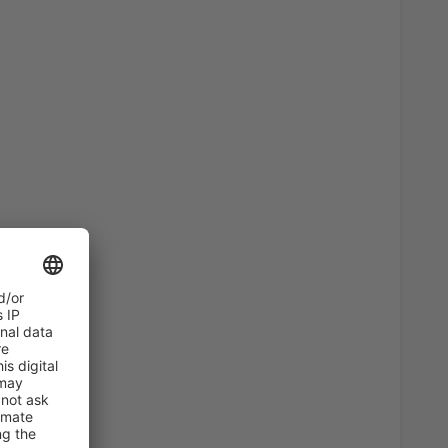
60
port
(KLU)
AB
EUR
47
AB
EUR