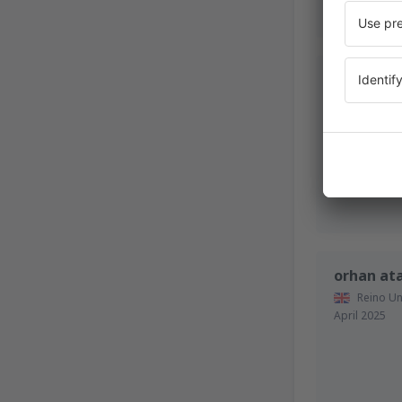
EVANGEL
Grecia,
Sep
orhan at
Reino Un
April 2025