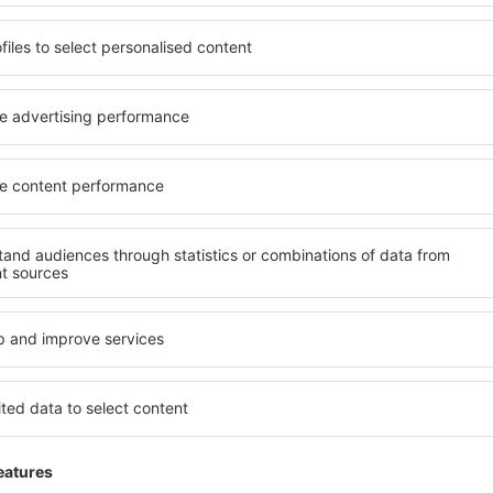
ia
În aeroport se fură, exista zone 
,
1.4
informații acorda mai multă atenț
025
Einzelheiten
Politia deși cunoaște aceste aspecte nu fa
sunt poziționate camerele de supravegher
care au pus camerele! La biroul de inform
vorbească la telefon decât să vadă ce prob
dacă poate să îmi spună ce zboruri sunt spr
cer să vorbești în greacă ba în engleza, pro
Hilfreich!
1