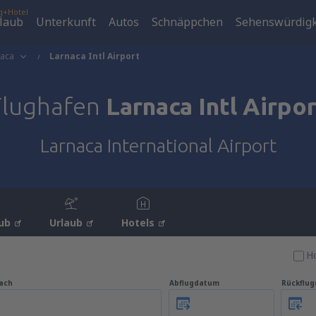
g+Hotel
laub
Unterkunft
Autos
Schnäppchen
Sehenswürdigk
naca
Larnaca Intl Airport
Flughafen
Larnaca Intl Airpor
Larnaca International Airport
ub
Urlaub
Hotels
Ho
ach
Abflugdatum
Rückflu