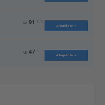
91
EUR
AB
3 Angebote
91
AB
EUR
47
EUR
AB
4 Angebote
116
NN)
AB
EUR
47
AB
EUR
128
ZG)
AB
EUR
128
ZG)
AB
EUR