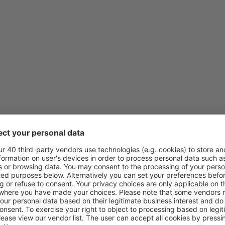
von
Klagenfurt, Klagenfurt Air
von
Wien, Schwechat
(VIE)