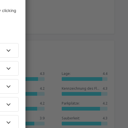
Allgemein:
4.3
Lage:
4.4
Warteraum:
4.2
Kennzeichnung des Flughafens:
4.3
Geschäfte:
4.2
Parkplätze:
4.2
Hotelbasis:
3.9
Sauberkeit:
4.3