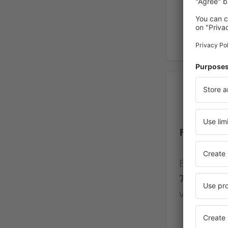
Be
Flughafen
Bewertung
726 Bewe
verifizier