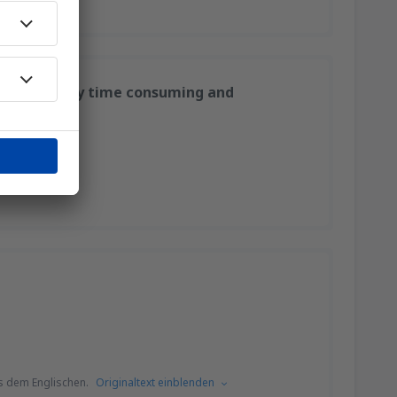
 point, very time consuming and
s dem Englischen.
Originaltext einblenden