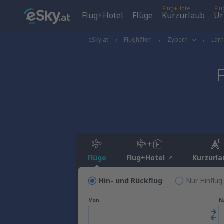
Flug+Hotel
Flu
Flug+Hotel
Flüge
Kurzurlaub
Ur
eSky.at
Flughäfen
Zypern
Lar
Flüge
Flug+Hotel
Kurzurla
Hin- und Rückflug
Nur Hinflug
Von
N