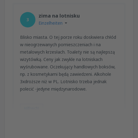
zima na lotnisku
3
Einzelheiten
Blisko miasta. O tej porze roku doskwiera chłód
w nieogrzewanych pomieszczeniach i na
metalowych krzesłach. Toalety nie są najlepszą
wizytówką. Ceny jak zwykle na lotniskach
wyśrubowane. Oczekujący handlowych boksów,
np. z kosmetykami będą zawiedzeni. Alkohole
3xdroższe niż w PL. Lotnisko trzeba jednak
polecić -jedyne międzynarodowe.
Hilfreich!
Anna
Poland,
Februar 2015