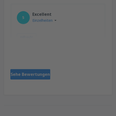
Excellent
5
Einzelheiten
Hilfreich!
Safa
United States Of America,
August 2019
Sehe Bewertungen