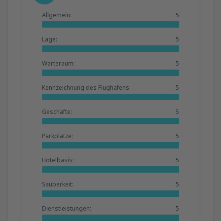
Allgemein:
5
Lage:
5
Warteraum:
5
Kennzeichnung des Flughafens:
5
Geschäfte:
5
Parkplätze:
5
Hotelbasis:
5
Sauberkeit:
5
Dienstleistungen:
5