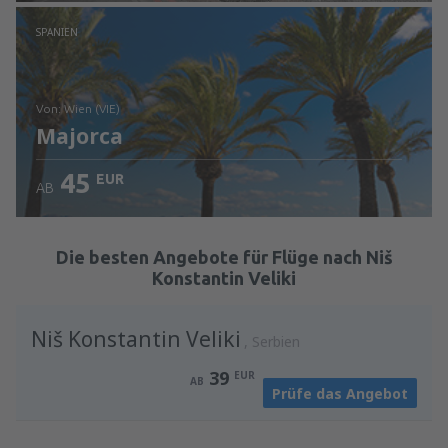
Prüfe die Einzelheiten
SPANIEN
von: Wien (VIE)
Majorca
45
EUR
AB
Prüfe die Einzelheiten
Die besten Angebote für Flüge nach Niš
Konstantin Veliki
Niš Konstantin Veliki
Serbien
39
EUR
AB
Prüfe das Angebot