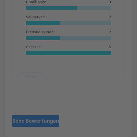
Hotelbasis:
3
Sauberkeit:
2
Dienstleistungen:
2
Check-in :
5
Hilfreich!
Daniela
United Kingdom,
Juni 2024
Sehe Bewertungen