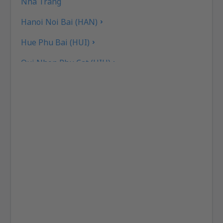
Nha Trang
Hanoi Noi Bai (HAN)
Hue Phu Bai (HUI)
Qui Nhon Phu Cat (UIH)
Phu Quoc Intl Airport (PQC)
Buon Mat Thuot Phung-Duc (BMV)
Pleiku Airport (PXU)
Rach Gia Airport (VKG)
Ho Chi Minh Tan Son Nhat (SGN)
Thanh Hoa Thọ Xuan (THD)
Van Don International Airport (VDO)