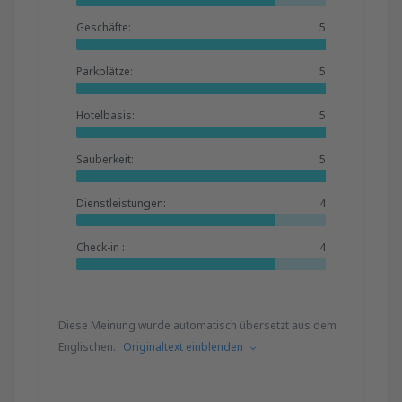
Geschäfte:
5
Parkplätze:
5
Hotelbasis:
5
Sauberkeit:
5
Dienstleistungen:
4
Check-in :
4
Diese Meinung wurde automatisch übersetzt aus dem
Englischen.
Originaltext einblenden