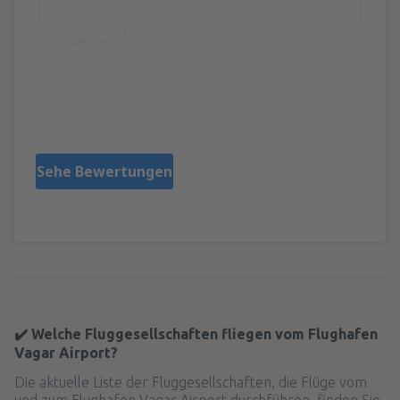
Hilfreich!
Mariusz
Pologne,
Oktober 2022
Sehe Bewertungen
✔️ Welche Fluggesellschaften fliegen vom Flughafen
Vagar Airport?
Die aktuelle Liste der Fluggesellschaften, die Flüge vom
und zum Flughafen Vagar Airport durchführen, finden Sie