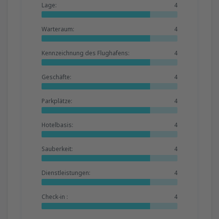
Lage:
4
Warteraum:
4
Kennzeichnung des Flughafens:
4
Geschäfte:
4
Parkplätze:
4
Hotelbasis:
4
Sauberkeit:
4
Dienstleistungen:
4
Check-in :
4