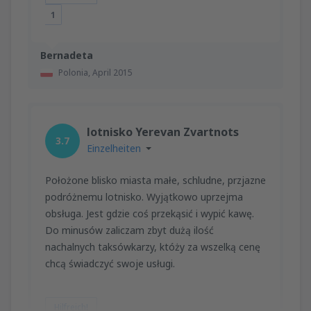
1
Bernadeta
Polonia,
April 2015
lotnisko Yerevan Zvartnots
3.7
Einzelheiten
Położone blisko miasta małe, schludne, przjazne
podróżnemu lotnisko. Wyjątkowo uprzejma
obsługa. Jest gdzie coś przekąsić i wypić kawę.
Do minusów zaliczam zbyt dużą ilość
nachalnych taksówkarzy, któży za wszelką cenę
chcą świadczyć swoje usługi.
Hilfreich!