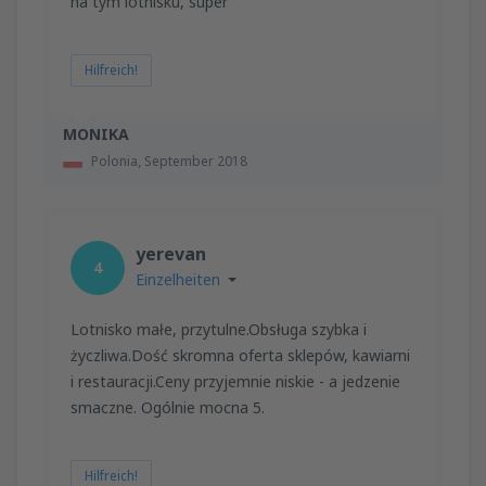
na tym lotnisku, super
Hilfreich!
MONIKA
Polonia,
September 2018
yerevan
4
Einzelheiten
Lotnisko małe, przytulne.Obsługa szybka i
życzliwa.Dość skromna oferta sklepów, kawiarni
i restauracji.Ceny przyjemnie niskie - a jedzenie
smaczne. Ogólnie mocna 5.
Hilfreich!