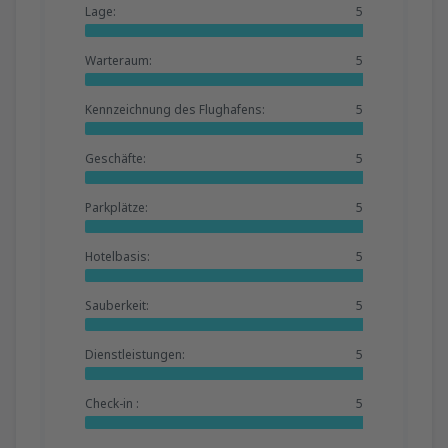
Lage:
5
Warteraum:
5
Kennzeichnung des Flughafens:
5
Geschäfte:
5
Parkplätze:
5
Hotelbasis:
5
Sauberkeit:
5
Dienstleistungen:
5
Check-in :
5