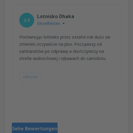
Lotnisko Dhaka
2.9
Einzelheiten
Porównując lotnisko przez ostatni rok dużo sie
zmieniło oczywiście na plus. Począwszy od
sanitariatów po odprawę a skończywszy na
strefie wolnocłowej i rękawach do samolotu.
Hilfreich!
1
Piotr
Poland,
Jänner 2015
Sehe Bewertungen