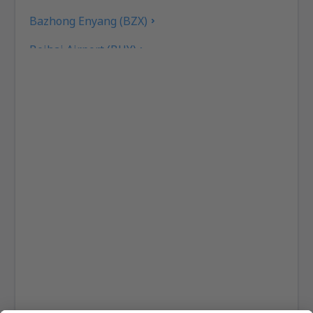
Bazhong Enyang (BZX)
Beihai Airport (BHY)
Peking
Peking
Bijie Airport (BFJ)
Tiencin Binhai (TSN)
Bole Alashankou Airport (BPL)
Cangyuan Washan Airport (CWJ)
Songyuan Chaganhu Airport (YSQ)
Baishan Changbaishan (NBS)
Changchun Longjia (CGQ)