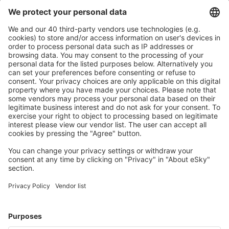
Changde Taohuayuan (CGD)
Fuzhou Changle (FOC)
Changsha Huanghua (CSX)
Changzhi Wangcun (CIH)
Changzhou Airport (CZX)
Chaoyang Airport (CHG)
Chengde Puning Airport (CDE)
Chengdu
Chengdu
Chifeng Yulong (CIF)
Chongqing