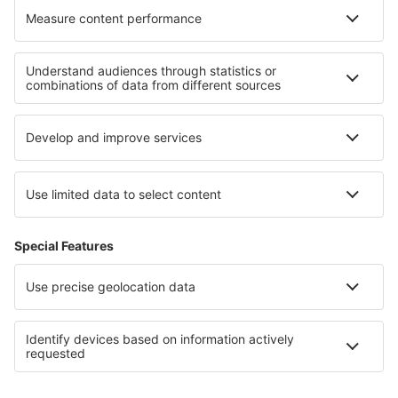
Diqing Airport (DIG)
Dongying Airport (DOY)
Dunhuang Airport (DNH)
Enshi Xujiaping Airport (ENH)
Erenhot Saiwusu Airport (ERL)
Foshan Shadi (FUO)
Fuyang Xiguan (FUG)
Fuyuan Dongji Airport (FYJ)
Fuyun Koktokay (FYN)
Gannan Xiahe (GXH)