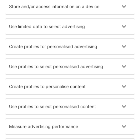
Chongqing
Shijiazhuang Zhengding (SJW)
Dali Airport (DLU)
Dalian Zhoushuizi (DLC)
Daocheng Yading Airport (DCY)
Daqing Sartu (DQA)
Weihai Dashuibo (WEH)
Datong Yungang (DAT)
Dazhou
Dazhou
Delingha Airport (HXD)