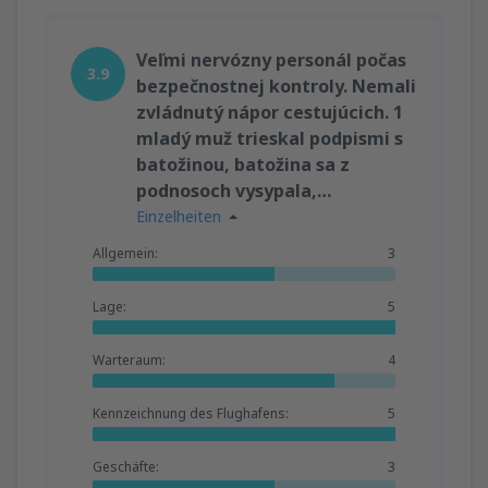
Veľmi nervózny personál počas
3.9
bezpečnostnej kontroly. Nemali
zvládnutý nápor cestujúcich. 1
mladý muž trieskal podpismi s
batožinou, batožina sa z
podnosoch vysypala,…
Einzelheiten
Allgemein:
3
Lage:
5
Warteraum:
4
Kennzeichnung des Flughafens:
5
Geschäfte:
3