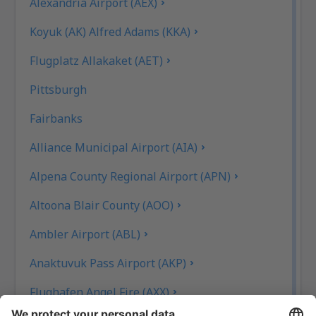
Alexandria Airport (AEX)
Koyuk (AK) Alfred Adams (KKA)
Flugplatz Allakaket (AET)
Pittsburgh
Fairbanks
Alliance Municipal Airport (AIA)
Alpena County Regional Airport (APN)
Altoona Blair County (AOO)
Ambler Airport (ABL)
Anaktuvuk Pass Airport (AKP)
Flughafen Angel Fire (AXX)