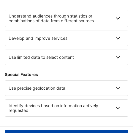
Beaver (WBQ)
Beckley Raleigh County Memorial (BKW)
Bellingham Intl Airport (BLI)
Bemidji Regional Airport (BJI)
Butte Bert Mooney (BTM)
Bethel Airport (BET)
Bettles Airport (BTT)
Birch Creek (KBC)
Birmingham Shuttlesworth (BHM)
Flint Bishop (FNT)
Bismarck Municipal Airport (BIS)