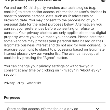
Angoon Seaplane Base (AGN)
Aniak Airport (ANI)
Durango
Ann Arbor Municipal Airport (ARB)
McKinleyville Arcata Eureka (ACV)
Flughafen Arctic Village (ARC)
Fletcher Asheville (AVL)
Atka Airport (AKB)
Atlantic City Bader Field (ACY)
Atmautluak Airport (ATT)
Lewiston Auburn (LEW)