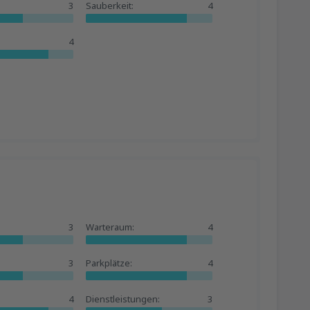
3
Sauberkeit:
4
4
3
Warteraum:
4
3
Parkplätze:
4
4
Dienstleistungen:
3