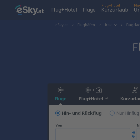
Flug+Hotel
Flu
Flug+Hotel
Flüge
Kurzurlaub
Ur
eSky.at
Flughäfen
Irak
Bagda
F
Flüge
Flug+Hotel
Kurzurla
Hin- und Rückflug
Nur Hinflug
Von
N