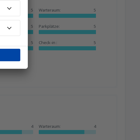
5
Warteraum:
5
5
Parkplätze:
5
ngen:
5
Check-in :
5
4
Warteraum:
4