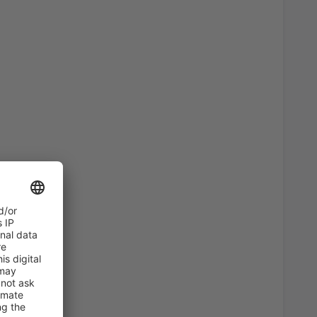
60
port
(KLU)
AB
EUR
45
AB
EUR