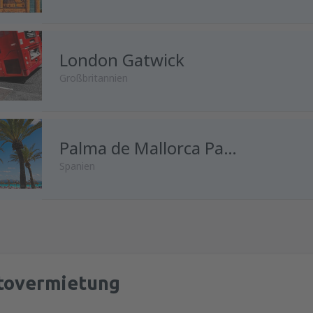
London Gatwick
Großbritannien
von
Wien, Schwechat
Palma de Mallorca Palma de Mallorca Airport
(VIE)
Spanien
von
Innsbruck, Kranebitten
(I
von
Wien, Schwechat
(VIE)
von
Salzburg, W. A. Mozart
(S
tovermietung
von
Salzburg, W. A. Mozart
(S