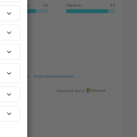
Dienstleistungen:
3.8
Check-in :
4.3
s dem Polnischen.
Originaltext einblenden
Übersetzt durch