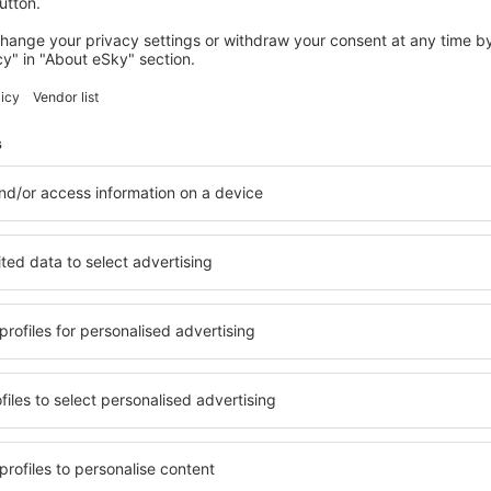
wertungen
 Baghdad Intl Airport
3.8
 auf der Grundlage von
ungen
der verifizierten