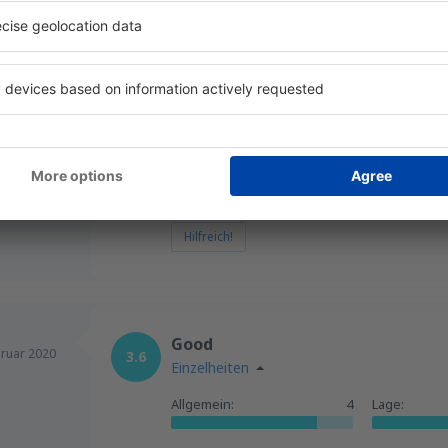
025
Allgemein:
5
Lage:
Kennzeichnung des Flughafens:
5
Geschäfte:
Sauberkeit:
5
Dienstleistu
Hilfreich!
Good
ruar 2020
3.6
Einzelheiten
Allgemein:
4
Lage: