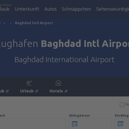
g+Hotel
laub
Unterkunft
Autos
Schnäppchen
Sehenswürdigk
d
Baghdad Intl Airport
lughafen
Baghdad Intl Airpo
Baghdad International Airport
ub
Urlaub
Hotels
Ho
ach
Abflugdatum
Rückflu