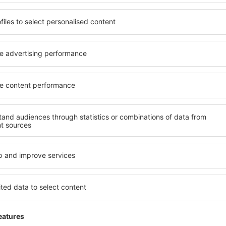
Befriedigung
ugust 2023
3.4
Einzelheiten
Mieli.Hilfreicher.ausdrucksstarker Service
Diese Meinung wurde automatisch übersetzt au
Hilfreich!
Excellent
5
Einzelheiten