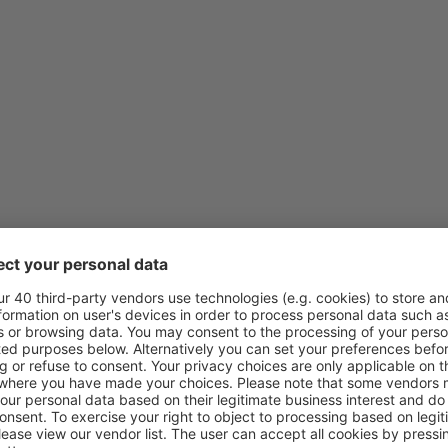
von
Klagenfurt, Klagenfurt Air
von
Wien, Schwechat
(VIE)