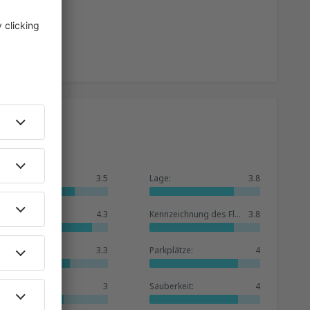
Allgemein:
3.5
Lage:
3.8
Warteraum:
4.3
Kennzeichnung des Flughafens:
3.8
Geschäfte:
3.3
Parkplätze:
4
Hotelbasis:
3
Sauberkeit:
4