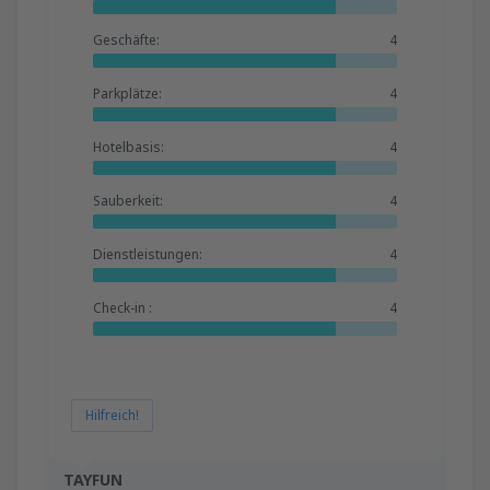
Geschäfte:
4
Parkplätze:
4
Hotelbasis:
4
Sauberkeit:
4
Dienstleistungen:
4
Check-in :
4
Hilfreich!
TAYFUN