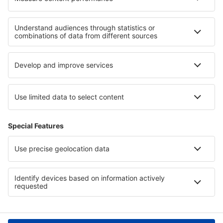
Beaver (WBQ)
Beckley Raleigh County Memorial (BKW)
Bellingham Intl Airport (BLI)
Bemidji Regional Airport (BJI)
Butte Bert Mooney (BTM)
Bethel Airport (BET)
Bettles Airport (BTT)
Birch Creek (KBC)
Birmingham Shuttlesworth (BHM)
Flint Bishop (FNT)
Bismarck Municipal Airport (BIS)