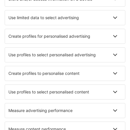
Augusta Regional Airport (AGS)
Augusta State Airport (AUG)
Green Bay Austin Straubel (GRB)
Austin Bergstrom (AUS)
Quincy Baldwin Field (UIN)
Baltimore Thurgood Marshall (BWI)
Bangor Intl Airport (BGR)
Paducah Barkley Regional (PAH)
Barnstable Municipal Airport (HYA)
Barter Island Apt. (BTI)
Baton Rouge Ryan Field (BTR)