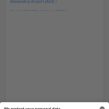
Alexandria Airport (AEX)
Koyuk (AK) Alfred Adams (KKA)
Flugplatz Allakaket (AET)
Pittsburgh
Fairbanks
Alliance Municipal Airport (AIA)
Alpena County Regional Airport (APN)
Altoona Blair County (AOO)
Ambler Airport (ABL)
Anaktuvuk Pass Airport (AKP)
Flughafen Angel Fire (AXX)