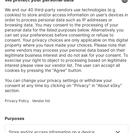
Angoon Seaplane Base (AGN)
Aniak Airport (ANI)
Durango
Ann Arbor Municipal Airport (ARB)
McKinleyville Arcata Eureka (ACV)
Flughafen Arctic Village (ARC)
Fletcher Asheville (AVL)
Atka Airport (AKB)
Atlantic City Bader Field (ACY)
Atmautluak Airport (ATT)
Lewiston Auburn (LEW)