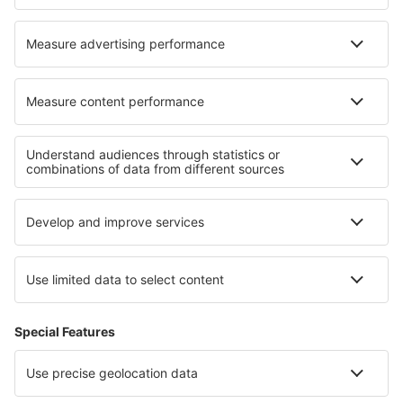
Barnstable Municipal Airport (HYA)
Barter Island Apt. (BTI)
Baton Rouge Ryan Field (BTR)
Beaver (WBQ)
Beckley Raleigh County Memorial (BKW)
Bellingham Intl Airport (BLI)
Bemidji Regional Airport (BJI)
Butte Bert Mooney (BTM)
Bethel Airport (BET)
Bettles Airport (BTT)
Birch Creek (KBC)