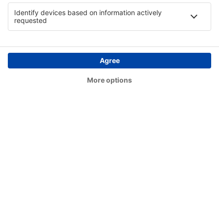
Birmingham Shuttlesworth (BHM)
Flint Bishop (FNT)
Bismarck Municipal Airport (BIS)
Lexington Blue Grass (LEX)
Steamboat Springs Bob Adams (SBS)
Kiana (AK) Bob Baker (IAN)
Burbank Bob Hope (BUR)
Harrison Boone County (HRO)
Bradford Airport (BFD)
Windsor Locks Bradley (BDL)
Brainerd Lakes Airport (BRD)