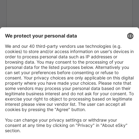
Ambler Airport (ABL)
Anaktuvuk Pass Airport (AKP)
Flughafen Angel Fire (AXX)
Angoon Seaplane Base (AGN)
Aniak Airport (ANI)
Durango
Ann Arbor Municipal Airport (ARB)
McKinleyville Arcata Eureka (ACV)
Flughafen Arctic Village (ARC)
Fletcher Asheville (AVL)
Atka Airport (AKB)