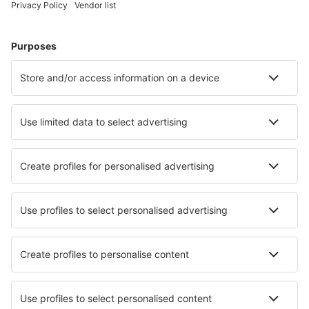
Atlantic City Bader Field (ACY)
Atmautluak Airport (ATT)
Lewiston Auburn (LEW)
Augusta Regional Airport (AGS)
Augusta State Airport (AUG)
Green Bay Austin Straubel (GRB)
Austin Bergstrom (AUS)
Quincy Baldwin Field (UIN)
Baltimore Thurgood Marshall (BWI)
Bangor Intl Airport (BGR)
Paducah Barkley Regional (PAH)