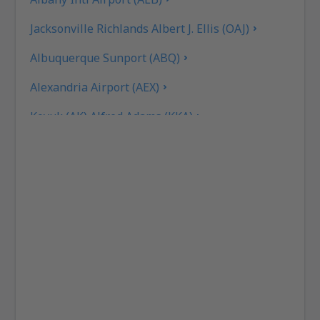
Jacksonville Richlands Albert J. Ellis (OAJ)
Albuquerque Sunport (ABQ)
Alexandria Airport (AEX)
Koyuk (AK) Alfred Adams (KKA)
Flugplatz Allakaket (AET)
Pittsburgh
Fairbanks
Alliance Municipal Airport (AIA)
Alpena County Regional Airport (APN)
Altoona Blair County (AOO)