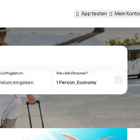
App testen
Mein Konto
ückflugdatum
Wie viele Personen?