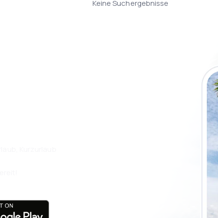
Keine Suchergebnisse
 die eSky App
isen Sie noch
laub, Kurzurlaub
ereit!