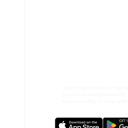
Psst! Laden Sie
herunter und re
komfortabler.
Täglich neue Angebote: Flüge, Ur
Bequeme Buchungsverwaltung
Alles was wichtig ist, immer griffb