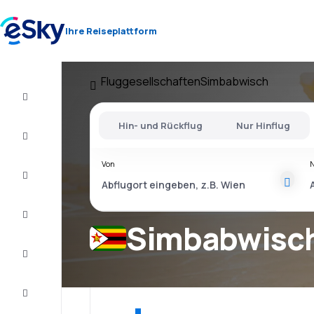
Ihre Reiseplattform
Fluggesellschaften
Simbabwisch
Flug+Hotel
Hin- und Rückflug
Nur Hinflug
Flüge
Von
Urlaub
Last
Minute
Simbabwisch
Kurzurlaub
Unterkunft