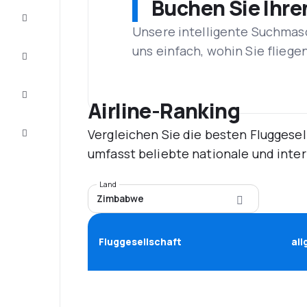
Buchen Sie Ihre
Schnäppchen
Unsere intelligente Suchmasc
uns einfach, wohin Sie flieg
Vervollständigen
Sie die Reise
Inspirationen
und
Airline-Ranking
Ratschläge
Vergleichen Sie die besten Fluggesel
Kundenservice
umfasst beliebte nationale und inte
Land
Zimbabwe
Fluggesellschaft
al