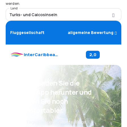
werden.
Land
Turks- und Caicosinseln
Fluggesellschaft
allgemeine Bewertung
InterCaribbean Airways
(
JY
)
2,0
Psst! Laden Sie die
eSky App herunter und
reisen Sie noch
komfortabler.
Täglich neue Angebote: Flüge,