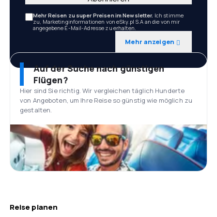
Mehr Reisen zu super Preisen im Newsletter.
Ich stimme
zu, Marketinginformationen von eSky.pl S.A an die von mir
angegebene E-Mail-Adresse zu erhalten.
Mehr anzeigen
Auf der Suche nach günstigen
Flügen?
Hier sind Sie richtig. Wir vergleichen täglich Hunderte
von Angeboten, um Ihre Reise so günstig wie möglich zu
gestalten.
Reise planen