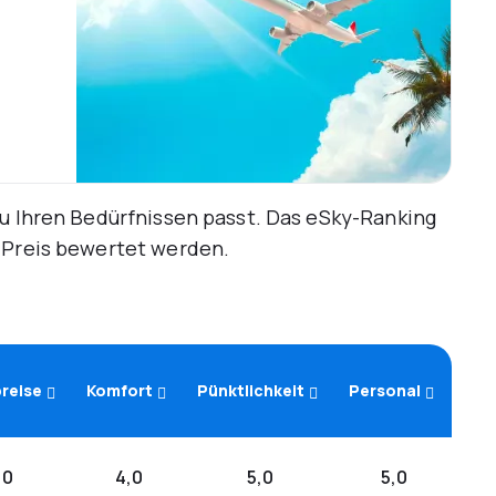
zu Ihren Bedürfnissen passt. Das eSky-Ranking
d Preis bewertet werden.
reise
Komfort
Pünktlichkeit
Personal
,0
4,0
5,0
5,0