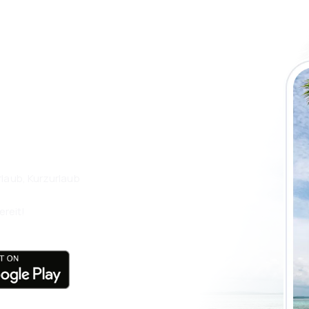
 die eSky App
isen Sie noch
laub, Kurzurlaub
ereit!