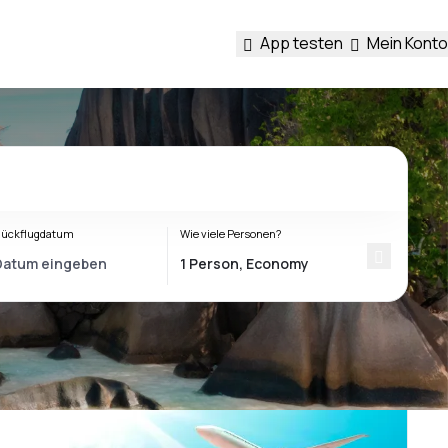
App testen
Mein Konto
ückflugdatum
Wie viele Personen?