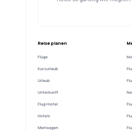
Reise planen
Me
Flüge
Mo
Kurzurlaub
Fl
Urlaub
Fl
Unterkunft
Na
Flug+Hotel
Fl
Hotels
Fl
Mietwagen
Fl