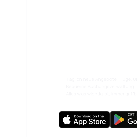
Psst! Laden Sie
herunter und re
komfortabler.
Täglich neue Angebote: Flüge, Ur
Bequeme Buchungsverwaltung
Alles was wichtig ist, immer griffb