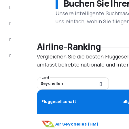
Buchen Sie Ihre
Schnäppchen
Unsere intelligente Suchmasc
uns einfach, wohin Sie flieg
Vervollständigen
Sie die Reise
Inspirationen
und
Airline-Ranking
Ratschläge
Vergleichen Sie die besten Fluggesel
Kundenservice
umfasst beliebte nationale und inte
Land
Seychellen
Fluggesellschaft
al
Air Seychelles
(
HM
)