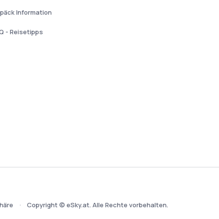
päck Information
Q - Reisetipps
häre
Copyright © eSky.at. Alle Rechte vorbehalten.