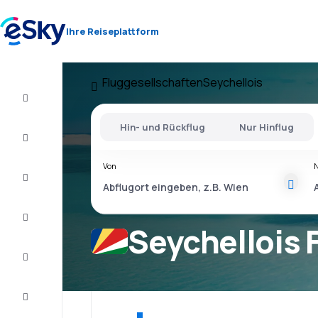
Ihre Reiseplattform
Fluggesellschaften
Seychellois
Flug+Hotel
Hin- und Rückflug
Nur Hinflug
Flüge
Von
Urlaub
Last
Minute
Seychellois 
Kurzurlaub
Unterkunft