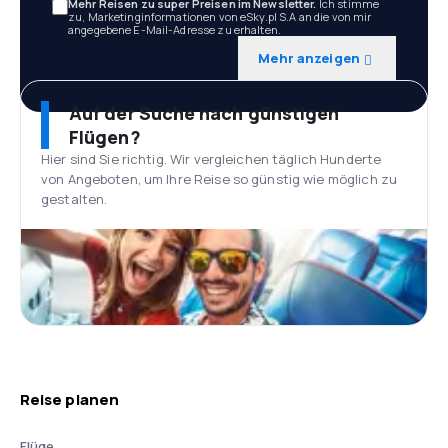
Mehr Reisen zu super Preisen im Newsletter.
Ich stimme
zu, Marketinginformationen von eSky.pl S.A an die von mir
angegebene E-Mail-Adresse zu erhalten.
Mehr anzeigen
Auf der Suche nach günstigen
Flügen?
Hier sind Sie richtig. Wir vergleichen täglich Hunderte
von Angeboten, um Ihre Reise so günstig wie möglich zu
gestalten.
Reise planen
Flüge