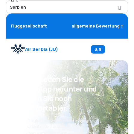
Land
Serbien
Fluggesellschaft
allgemeine Bewertung
Air Serbia
(
JU
)
3,9
Psst! Laden Sie die
eSky App herunter und
reisen Sie noch
komfortabler.
Täglich neue Angebote: Flüge,
Urlaub, Kurzurlaub
Bequeme Buchungsverwaltung