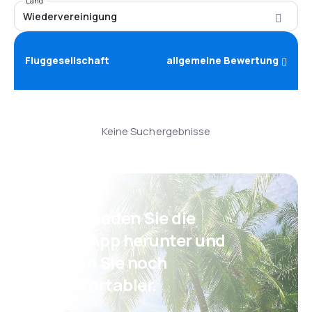
Land
Wiedervereinigung
Fluggesellschaft
allgemeine Bewertung
Keine Suchergebnisse
Psst! Laden Sie die
eSky App herunter und
reisen Sie noch
komfortabler.