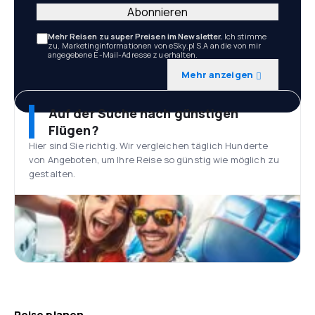
Abonnieren
Mehr Reisen zu super Preisen im Newsletter.
Ich stimme
zu, Marketinginformationen von eSky.pl S.A an die von mir
angegebene E-Mail-Adresse zu erhalten.
Mehr anzeigen
Auf der Suche nach günstigen
Flügen?
Hier sind Sie richtig. Wir vergleichen täglich Hunderte
von Angeboten, um Ihre Reise so günstig wie möglich zu
gestalten.
Reise planen