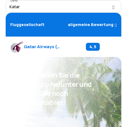
Land
Katar
Fluggesellschaft
allgemeine Bewertung
Qatar Airways
(
QR
)
4,5
Psst! Laden Sie die
eSky App herunter und
reisen Sie noch
komfortabler.
Täglich neue Angebote: Flüge,
Urlaub, Kurzurlaub
Bequeme Buchungsverwaltung