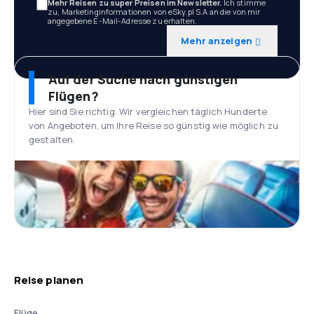
Mehr Reisen zu super Preisen im Newsletter.
Ich stimme
zu, Marketinginformationen von eSky.pl S.A an die von mir
angegebene E-Mail-Adresse zu erhalten.
Mehr anzeigen
Auf der Suche nach günstigen
Flügen?
Hier sind Sie richtig. Wir vergleichen täglich Hunderte
von Angeboten, um Ihre Reise so günstig wie möglich zu
gestalten.
Reise planen
Flüge