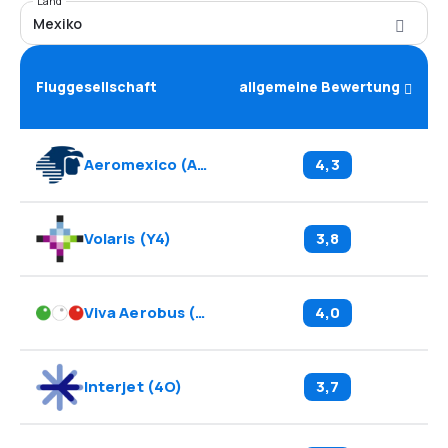
Land
Mexiko
Fluggesellschaft
allgemeine Bewertung
Aeromexico
(
AM
)
4,3
Volaris
(
Y4
)
3,8
Viva Aerobus
(
VB
)
4,0
Interjet
(
4O
)
3,7