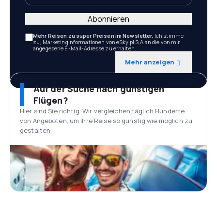
Abonnieren
Mehr Reisen zu super Preisen im Newsletter.
Ich stimme
zu, Marketinginformationen von eSky.pl S.A an die von mir
angegebene E-Mail-Adresse zu erhalten.
Mehr anzeigen
Auf der Suche nach günstigen
Flügen?
Hier sind Sie richtig. Wir vergleichen täglich Hunderte
von Angeboten, um Ihre Reise so günstig wie möglich zu
gestalten.