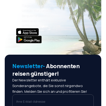
Täglich neue Angebote: Flüge,
Urlaub, Kurzurlaub
Bequeme Buchungsverwaltung
Alles was wichtig ist, immer
griffbereit!
Newsletter-
Abonnenten
reisen günstiger!
Der Newsletter enthält exklusive
Sonderangebote, die Sie sonst nirgendwo
finden. Melden Sie sich an und profitieren Sie!
Ihre E-Mail-Adresse