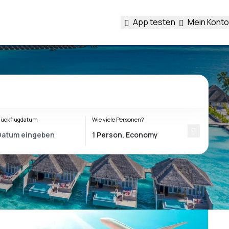
App testen
Mein Konto
ückflugdatum
Wie viele Personen?