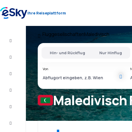
Ihre Reiseplattform
Fluggesellschaften
Maledivisch
Flug+Hotel
Hin- und Rückflug
Nur Hinflug
Flüge
Von
Urlaub
Last
Minute
Maledivisch 
Kurzurlaub
Unterkunft