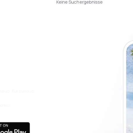
Keine Suchergebnisse
 die eSky App
isen Sie noch
laub, Kurzurlaub
ereit!