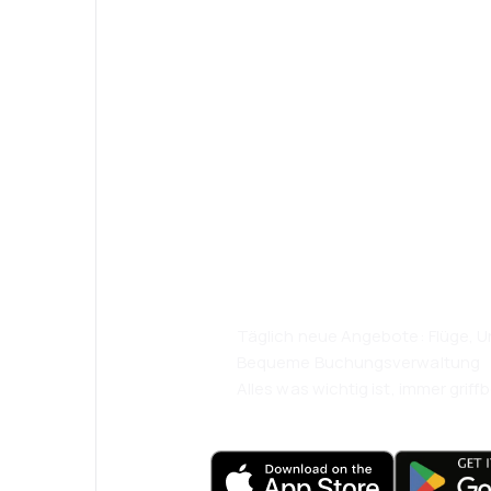
Psst! Laden Sie
herunter und re
komfortabler.
Täglich neue Angebote: Flüge, Ur
Bequeme Buchungsverwaltung
Alles was wichtig ist, immer griffb