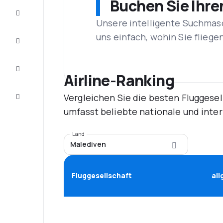
Buchen Sie Ihre
Schnäppchen
Unsere intelligente Suchmasc
uns einfach, wohin Sie flieg
Vervollständigen
Sie die Reise
Inspirationen
und
Airline-Ranking
Ratschläge
Vergleichen Sie die besten Fluggesel
Kundenservice
umfasst beliebte nationale und inte
Land
Malediven
Fluggesellschaft
al