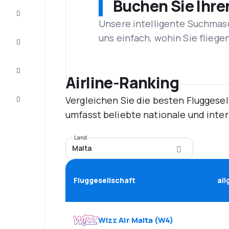
Buchen Sie Ihre
Schnäppchen
Unsere intelligente Suchmasc
uns einfach, wohin Sie flieg
Vervollständigen
Sie die Reise
Inspirationen
und
Airline-Ranking
Ratschläge
Vergleichen Sie die besten Fluggesel
Kundenservice
umfasst beliebte nationale und inte
Land
Malta
Fluggesellschaft
al
Wizz Air Malta
(
W4
)