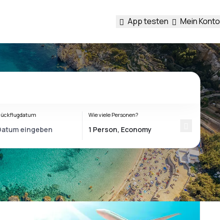
App testen
Mein Konto
ückflugdatum
Wie viele Personen?