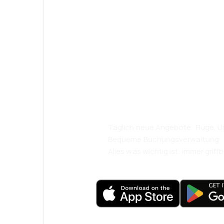
Psst! Laden Sie
herunter und re
komfortabler.
Täglich neue Angebote: Flüge, Ur
Bequeme Buchungsverwaltung
Alles was wichtig ist, immer griffb