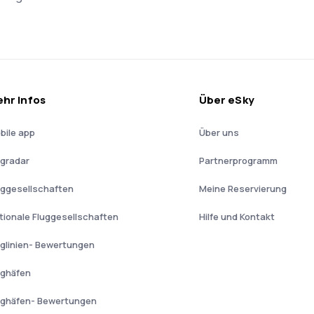
hr Infos
Über eSky
bile app
Über uns
ugradar
Partnerprogramm
uggesellschaften
Meine Reservierung
tionale Fluggesellschaften
Hilfe und Kontakt
uglinien- Bewertungen
ughäfen
ughäfen- Bewertungen