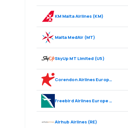
KM Malta Airlines
(
KM
)
Malta MedAir
(
MT
)
SkyUp MT Limited
(
U5
)
Corendon Airlines Europe
(
XR
)
Freebird Airlines Europe
(
MI
)
Airhub Airlines
(
RE
)