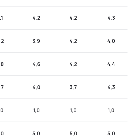
,1
4,2
4,2
4,3
,2
3,9
4,2
4,0
,8
4,6
4,2
4,4
,7
4,0
3,7
4,3
,0
1,0
1,0
1,0
,0
5,0
5,0
5,0