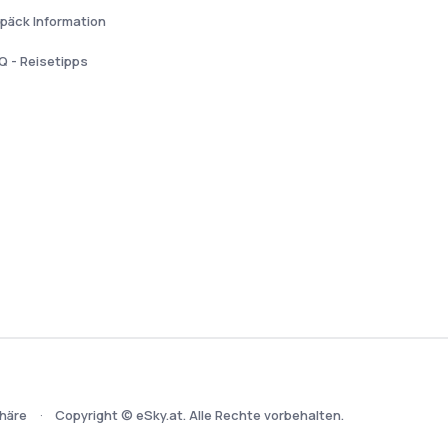
päck Information
Q - Reisetipps
häre
Copyright © eSky.at. Alle Rechte vorbehalten.