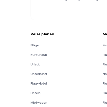
Reise planen
Me
Flüge
Mo
Kurzurlaub
Fl
Urlaub
Fl
Unterkunft
Na
Flug+Hotel
Fl
Hotels
Fl
Mietwagen
Fl