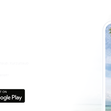
 die eSky App
isen Sie noch
laub, Kurzurlaub
ereit!