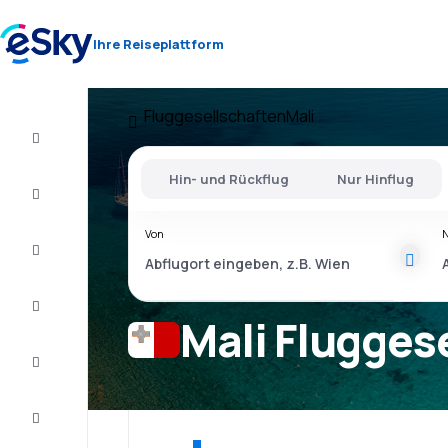
Ihre Reiseplattform
Fluggesellschaften
Mali
Flug+Hotel
Hin- und Rückflug
Nur Hinflug
Flüge
Von
Urlaub
Last
Minute
Mali Flugges
Kurzurlaub
Unterkunft