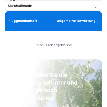
Land
Marshallinseln
Fluggesellschaft
allgemeine Bewertung
Keine Suchergebnisse
Psst! Laden Sie die
eSky App herunter und
reisen Sie noch
komfortabler.