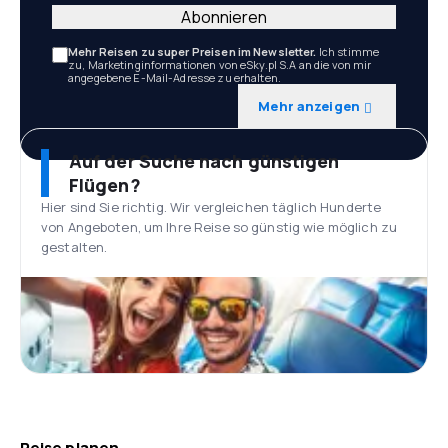
Abonnieren
Mehr Reisen zu super Preisen im Newsletter.
Ich stimme
zu, Marketinginformationen von eSky.pl S.A an die von mir
angegebene E-Mail-Adresse zu erhalten.
Mehr anzeigen
Auf der Suche nach günstigen
Flügen?
Hier sind Sie richtig. Wir vergleichen täglich Hunderte
von Angeboten, um Ihre Reise so günstig wie möglich zu
gestalten.
Reise planen