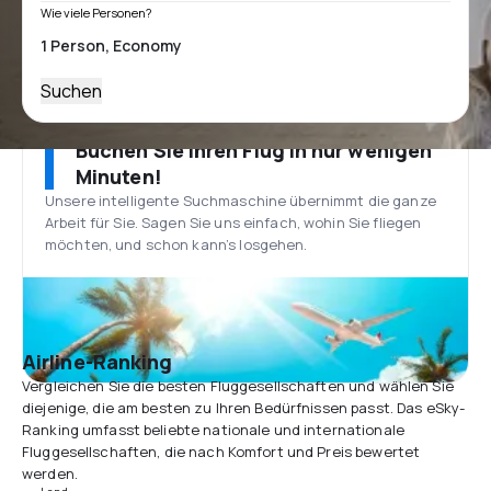
Wie viele Personen?
Suchen
Buchen Sie Ihren Flug in nur wenigen
Minuten!
Unsere intelligente Suchmaschine übernimmt die ganze
Arbeit für Sie. Sagen Sie uns einfach, wohin Sie fliegen
möchten, und schon kann’s losgehen.
Airline-Ranking
Vergleichen Sie die besten Fluggesellschaften und wählen Sie
diejenige, die am besten zu Ihren Bedürfnissen passt. Das eSky-
Ranking umfasst beliebte nationale und internationale
Fluggesellschaften, die nach Komfort und Preis bewertet
werden.