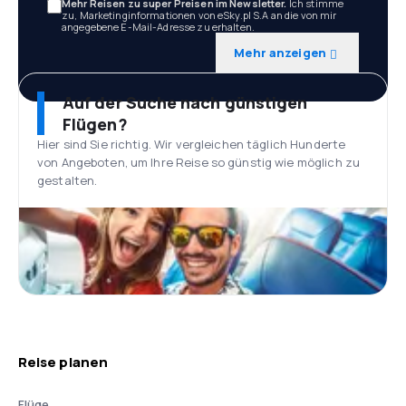
Mehr Reisen zu super Preisen im Newsletter.
Ich stimme
zu, Marketinginformationen von eSky.pl S.A an die von mir
angegebene E-Mail-Adresse zu erhalten.
Mehr anzeigen
Auf der Suche nach günstigen
Flügen?
Hier sind Sie richtig. Wir vergleichen täglich Hunderte
von Angeboten, um Ihre Reise so günstig wie möglich zu
gestalten.
Reise planen
Flüge