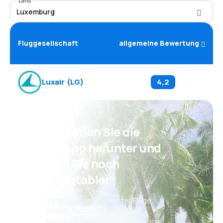
Land
Luxemburg
Fluggesellschaft
allgemeine Bewertung
Luxair
(
LG
)
4,2
Psst! Laden Sie die
eSky App herunter und
reisen Sie noch
komfortabler.
Täglich neue Angebote: Flüge,
Urlaub, Kurzurlaub
Bequeme Buchungsverwaltung