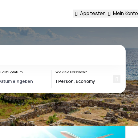
App testen
Mein Konto
ückflugdatum
Wie viele Personen?