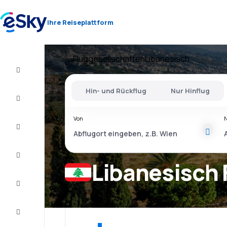
Ihre Reiseplattform
Fluggesellschaften
Libanesisch
Flug+Hotel
Hin- und Rückflug
Nur Hinflug
Flüge
Von
Urlaub
Last
Minute
Libanesisch 
Kurzurlaub
Unterkunft