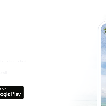
 die eSky App
isen Sie noch
laub, Kurzurlaub
ereit!