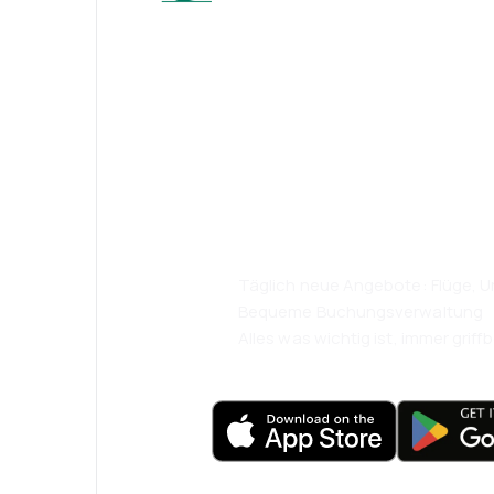
Psst! Laden Sie
herunter und re
komfortabler.
Täglich neue Angebote: Flüge, Ur
Bequeme Buchungsverwaltung
Alles was wichtig ist, immer griffb