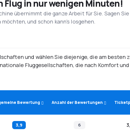
n Flug in nur wenigen Minuten!
hine übernimmt die ganze Arbeit für Sie. Sagen Sie
en möchten, und schon kann’s losgehen.
lschaften und wählen Sie diejenige, die am besten 
rnationale Fluggesellschaften, die nach Komfort un
lgemeine Bewertung
Anzahl der Bewertungen
Ticketp
3,9
6
3