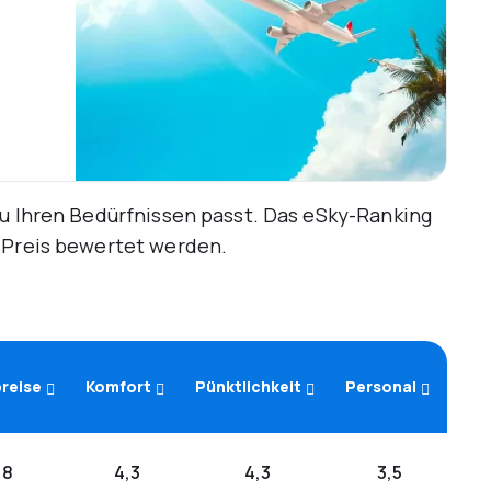
zu Ihren Bedürfnissen passt. Das eSky-Ranking
d Preis bewertet werden.
reise
Komfort
Pünktlichkeit
Personal
,8
4,3
4,3
3,5