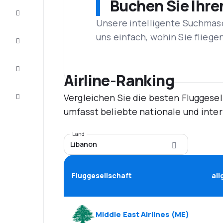
Buchen Sie Ihre
Schnäppchen
Unsere intelligente Suchmasc
uns einfach, wohin Sie flieg
Vervollständigen
Sie die Reise
Inspirationen
und
Airline-Ranking
Ratschläge
Vergleichen Sie die besten Fluggesel
Kundenservice
umfasst beliebte nationale und inte
Land
Libanon
Fluggesellschaft
al
Middle East Airlines
(
ME
)