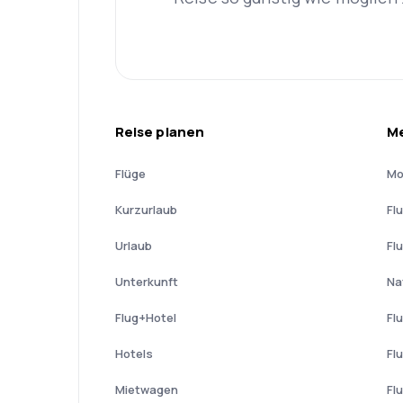
Reise planen
Me
Flüge
Mo
Kurzurlaub
Fl
Urlaub
Fl
Unterkunft
Na
Flug+Hotel
Fl
Hotels
Fl
Mietwagen
Fl