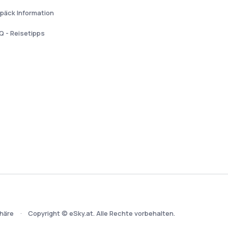
päck Information
Q - Reisetipps
häre
Copyright © eSky.at. Alle Rechte vorbehalten.