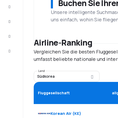
Buchen Sie Ihre
Schnäppchen
Unsere intelligente Suchmasc
uns einfach, wohin Sie flieg
Vervollständigen
Sie die Reise
Inspirationen
und
Airline-Ranking
Ratschläge
Vergleichen Sie die besten Fluggesel
Kundenservice
umfasst beliebte nationale und inte
Land
Südkorea
Fluggesellschaft
al
Korean Air
(
KE
)