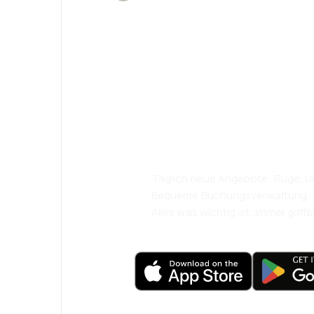
Psst! Laden Sie
herunter und re
komfortabler.
Täglich neue Angebote: Flüge, Ur
Bequeme Buchungsverwaltung
Alles was wichtig ist, immer griffb