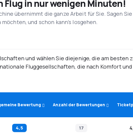
n Flug in nur wenigen Minuten!
hine übernimmt die ganze Arbeit für Sie. Sagen Sie
en möchten, und schon kann’s losgehen.
lschaften und wählen Sie diejenige, die am besten 
rnationale Fluggesellschaften, die nach Komfort un
lgemeine Bewertung
Anzahl der Bewertungen
Ticketp
4,5
17
4