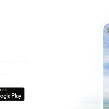
 die eSky App
isen Sie noch
laub, Kurzurlaub
ereit!