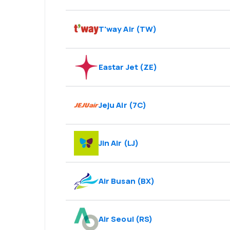
T'way Air
(
TW
)
Eastar Jet
(
ZE
)
Jeju Air
(
7C
)
Jin Air
(
LJ
)
Air Busan
(
BX
)
Air Seoul
(
RS
)