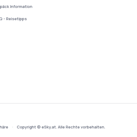
päck Information
Q - Reisetipps
häre
Copyright © eSky.at. Alle Rechte vorbehalten.