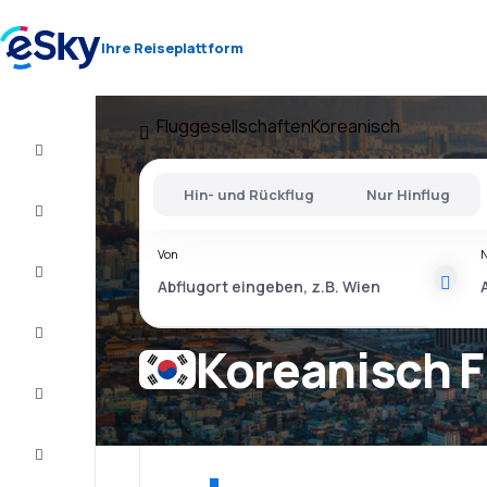
Ihre Reiseplattform
Fluggesellschaften
Koreanisch
Flug+Hotel
Hin- und Rückflug
Nur Hinflug
Flüge
Von
Urlaub
Last
Minute
Koreanisch F
Kurzurlaub
Unterkunft