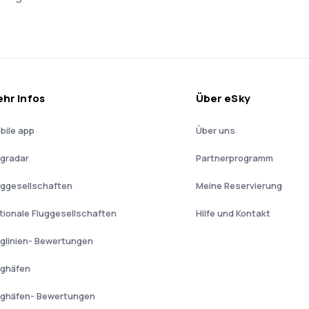
hr Infos
Über eSky
bile app
Über uns
ugradar
Partnerprogramm
uggesellschaften
Meine Reservierung
tionale Fluggesellschaften
Hilfe und Kontakt
uglinien- Bewertungen
ughäfen
ughäfen- Bewertungen