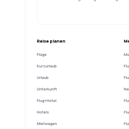
Reise planen
Me
Flüge
Mo
Kurzurlaub
Fl
Urlaub
Fl
Unterkunft
Na
Flug+Hotel
Fl
Hotels
Fl
Mietwagen
Fl