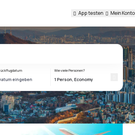
App testen
Mein Konto
ückflugdatum
Wie viele Personen?