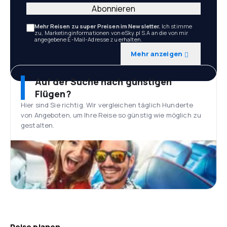
Abonnieren
Mehr Reisen zu super Preisen im Newsletter.
Ich stimme
zu, Marketinginformationen von eSky.pl S.A an die von mir
angegebene E-Mail-Adresse zu erhalten.
Mehr anzeigen
Auf der Suche nach günstigen
Flügen?
Hier sind Sie richtig. Wir vergleichen täglich Hunderte
von Angeboten, um Ihre Reise so günstig wie möglich zu
gestalten.
Reise planen