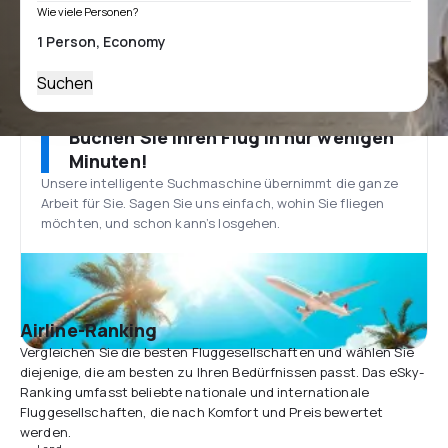
Wie viele Personen?
Suchen
Buchen Sie Ihren Flug in nur wenigen
Minuten!
Unsere intelligente Suchmaschine übernimmt die ganze
Arbeit für Sie. Sagen Sie uns einfach, wohin Sie fliegen
möchten, und schon kann’s losgehen.
Airline-Ranking
Vergleichen Sie die besten Fluggesellschaften und wählen Sie
diejenige, die am besten zu Ihren Bedürfnissen passt. Das eSky-
Ranking umfasst beliebte nationale und internationale
Fluggesellschaften, die nach Komfort und Preis bewertet
werden.