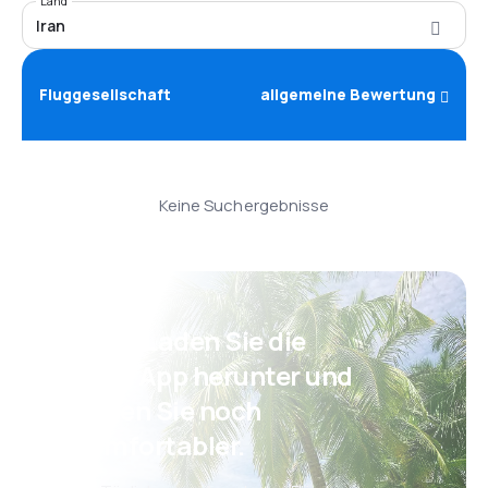
Land
Iran
Fluggesellschaft
allgemeine Bewertung
Keine Suchergebnisse
Psst! Laden Sie die
eSky App herunter und
reisen Sie noch
komfortabler.