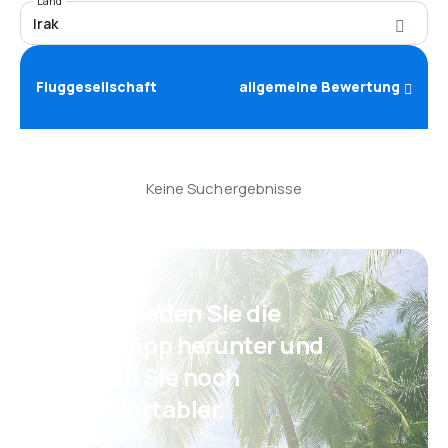
Land
Irak
Fluggesellschaft
allgemeine Bewertung
Keine Suchergebnisse
Psst! Laden Sie die
eSky App herunter und
reisen Sie noch
komfortabler.