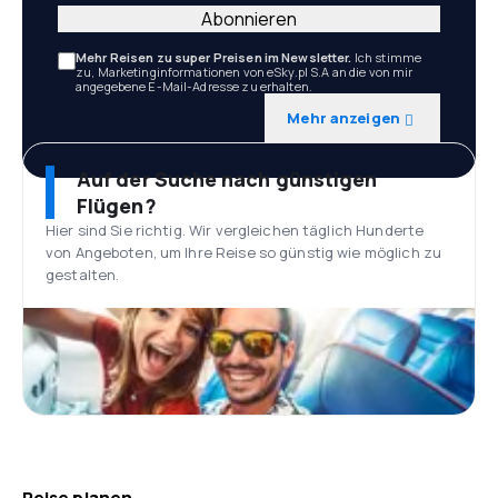
Abonnieren
Mehr Reisen zu super Preisen im Newsletter.
Ich stimme
zu, Marketinginformationen von eSky.pl S.A an die von mir
angegebene E-Mail-Adresse zu erhalten.
Mehr anzeigen
Auf der Suche nach günstigen
Flügen?
Hier sind Sie richtig. Wir vergleichen täglich Hunderte
von Angeboten, um Ihre Reise so günstig wie möglich zu
gestalten.
Reise planen