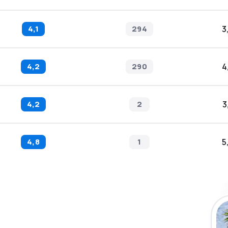
4,1
294
3
4,2
290
4
4,2
2
3
4,8
1
5
 die eSky App