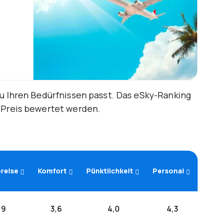
zu Ihren Bedürfnissen passt. Das eSky-Ranking
d Preis bewertet werden.
reise
Komfort
Pünktlichkeit
Personal
,9
3,6
4,0
4,3