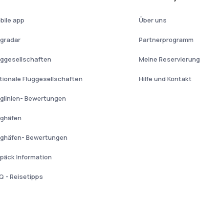
bile app
Über uns
ugradar
Partnerprogramm
uggesellschaften
Meine Reservierung
tionale Fluggesellschaften
Hilfe und Kontakt
uglinien- Bewertungen
ughäfen
ughäfen- Bewertungen
päck Information
Q - Reisetipps