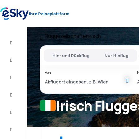
Ihre Reiseplattform
Fluggesellschaften
Irisch
Flug+Hotel
Hin- und Rückflug
Nur Hinflug
Flüge
Von
Urlaub
Last
Minute
Irisch Flugg
Kurzurlaub
Unterkunft