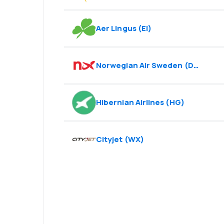
Aer Lingus
(
EI
)
Norwegian Air Sweden
(
D8
)
Hibernian Airlines
(
HG
)
Cityjet
(
WX
)
Psst! Laden Sie