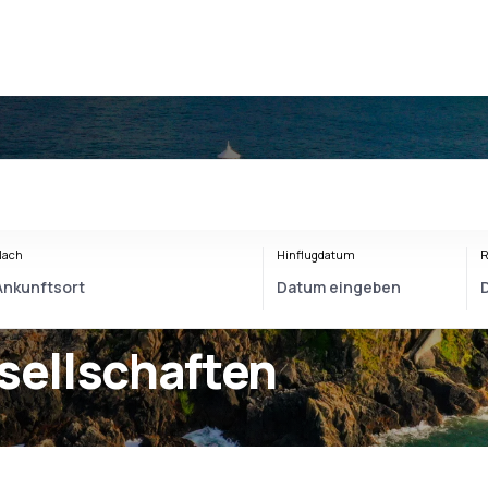
Nach
Hinflugdatum
R
esellschaften