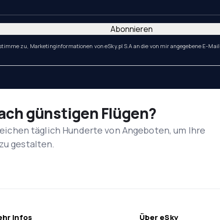
Abonnieren
 stimme zu, Marketinginformationen von eSky.pl S.A an die von mir angegebene E-Mail
nach günstigen Flügen?
rgleichen täglich Hunderte von Angeboten, um Ihre
zu gestalten.
hr Infos
Über eSky