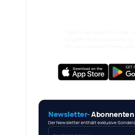
herunter und re
komfortabler.
Täglich neue Angebote: Flüge, Ur
Bequeme Buchungsverwaltung
Alles was wichtig ist, immer griffb
Newsletter-
Abonnenten r
Der Newsletter enthält exklusive Sondera
Ihre E-Mail-Adresse