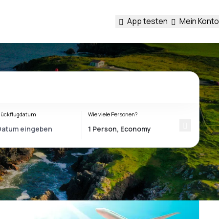
App testen
Mein Konto
ückflugdatum
Wie viele Personen?