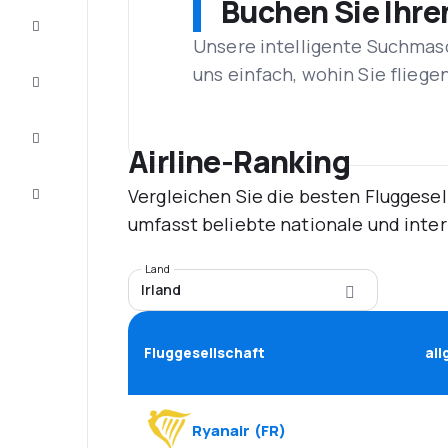
Buchen Sie Ihre
Schnäppchen
Unsere intelligente Suchmasc
uns einfach, wohin Sie flieg
Vervollständigen
Sie die Reise
Inspirationen
und
Airline-Ranking
Ratschläge
Vergleichen Sie die besten Fluggesel
Kundenservice
umfasst beliebte nationale und inte
Land
Irland
Fluggesellschaft
al
Ryanair
(
FR
)