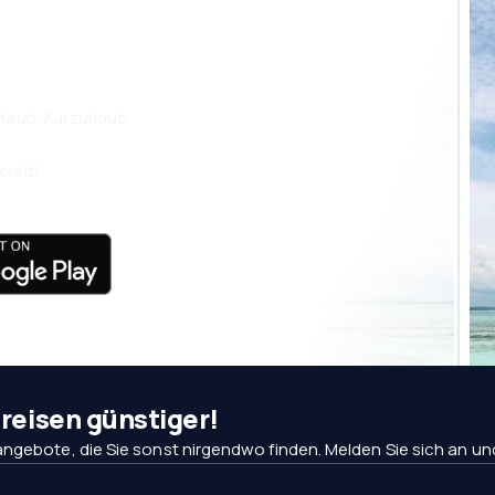
isen Sie noch
laub, Kurzurlaub
ereit!
eisen günstiger!
ngebote, die Sie sonst nirgendwo finden. Melden Sie sich an und 