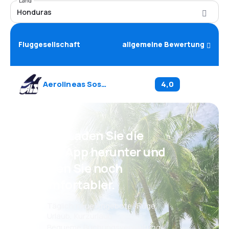
Land
Honduras
Fluggesellschaft
allgemeine Bewertung
Aerolineas Sosa
(
S0
)
4,0
Psst! Laden Sie die
eSky App herunter und
reisen Sie noch
komfortabler.
Täglich neue Angebote: Flüge,
Urlaub, Kurzurlaub
Bequeme Buchungsverwaltung