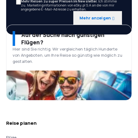
Mehr Reisen zu super Preisen im Newsletter.
Ich stimme
zu, Marketinginformationen von eSky.pl S.A an die von mir
angegebene E-Mail-Adresse zu erhalten.
Mehr anzeigen
Auf der Suche nach günstigen
Flügen?
Hier sind Sie richtig. Wir vergleichen täglich Hunderte
von Angeboten, um Ihre Reise so günstig wie möglich zu
gestalten.
Reise planen
Flüge