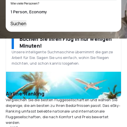
Wie viele Personen?
Suchen
Buchen Sie Ihren Flug in nur wenigen
Minuten!
Unsere intelligente Suchmaschine übernimmt die ganze
Arbeit für Sie. Sagen Sie uns einfach, wohin Sie fliegen
möchten, und schon kann’s losgehen.
Airline-Ranking
Vergleichen Sie die besten Fluggesellschaften und wählen Sie
diejenige, die am besten zu Ihren Bedürfnissen passt. Das eSky-
Ranking umfasst beliebte nationale und internationale
Fluggesellschaften, die nach Komfort und Preis bewertet
werden.