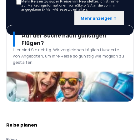
Mehr Reisen zu super Preisen im Newsletter.
Ich stimme
zu, Marketinginformationen von eSky.pl S.A an die von mir
angegebene E-Mail-Adresse zu erhalten.
Mehr anzeigen
Auf der Suche nach günstigen
Flügen?
Hier sind Sie richtig. Wir vergleichen täglich Hunderte
von Angeboten, um Ihre Reise so günstig wie möglich zu
gestalten.
Reise planen
Flüge