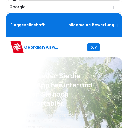
Land
Georgia
Fluggesellschaft
allgemeine Bewertung
Georgian Airways
(
A9
)
3,7
Psst! Laden Sie die
eSky App herunter und
reisen Sie noch
komfortabler.
Täglich neue Angebote: Flüge,
Urlaub, Kurzurlaub
Bequeme Buchungsverwaltung