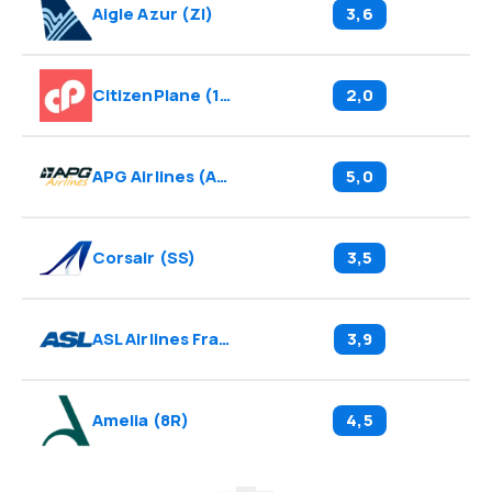
Aigle Azur
(
ZI
)
3,6
CitizenPlane
(
1L
)
2,0
APG Airlines
(
A1
)
5,0
Corsair
(
SS
)
3,5
ASL Airlines France
(
5O
)
3,9
Amelia
(
8R
)
4,5