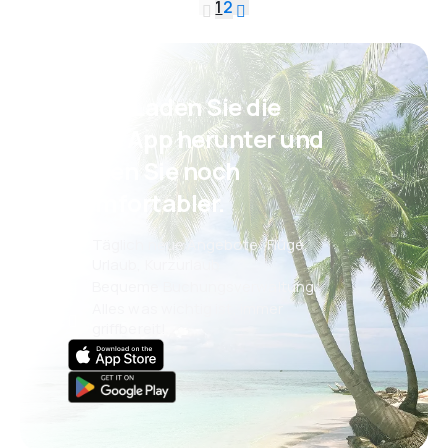
1
2
Psst! Laden Sie die
eSky App herunter und
reisen Sie noch
komfortabler.
Täglich neue Angebote: Flüge,
Urlaub, Kurzurlaub
Bequeme Buchungsverwaltung
Alles was wichtig ist, immer
griffbereit!