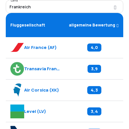
Land
Frankreich
Fluggesellschaft
allgemeine Bewertung
Air France
(
AF
)
4,0
Transavia France
(
TO
)
3,9
Air Corsica
(
XK
)
4,3
Level
(
LV
)
3,4