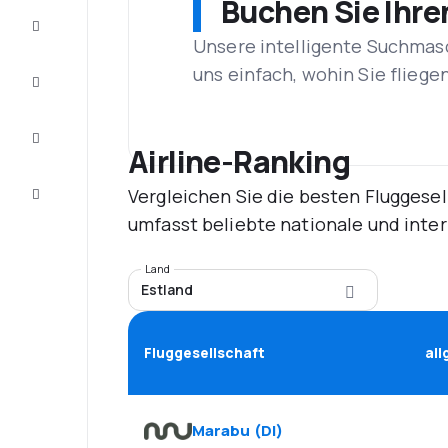
Buchen Sie Ihre
Schnäppchen
Unsere intelligente Suchmasc
uns einfach, wohin Sie flieg
Vervollständigen
Sie die Reise
Inspirationen
und
Airline-Ranking
Ratschläge
Vergleichen Sie die besten Fluggesel
Kundenservice
umfasst beliebte nationale und inte
Land
Estland
Fluggesellschaft
al
Marabu
(
DI
)