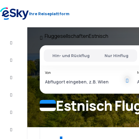
Ihre Reiseplattform
Fluggesellschaften
Estnisch
Flug+Hotel
Hin- und Rückflug
Nur Hinflug
Flüge
Von
Urlaub
Last
Minute
Estnisch Flu
Kurzurlaub
Unterkunft