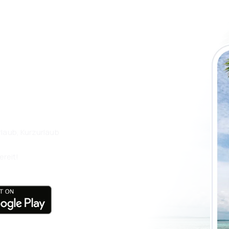
 die eSky App
isen Sie noch
laub, Kurzurlaub
ereit!