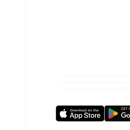
Psst! Laden Sie
herunter und re
komfortabler.
Täglich neue Angebote: Flüge, Ur
Bequeme Buchungsverwaltung
Alles was wichtig ist, immer griffb