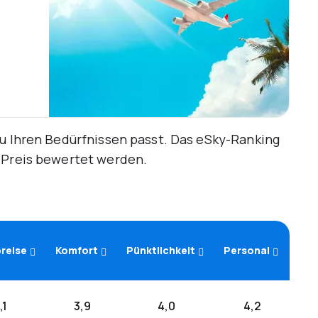
zu Ihren Bedürfnissen passt. Das eSky-Ranking
d Preis bewertet werden.
reise
Komfort
Pünktlichkeit
Personal
,1
3,9
4,0
4,2