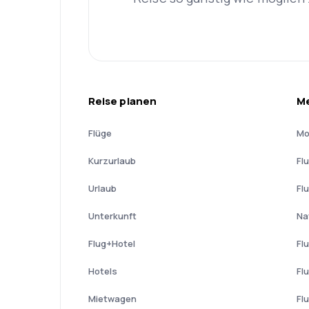
Reise planen
Me
Flüge
Mo
Kurzurlaub
Fl
Urlaub
Fl
Unterkunft
Na
Flug+Hotel
Fl
Hotels
Fl
Mietwagen
Fl