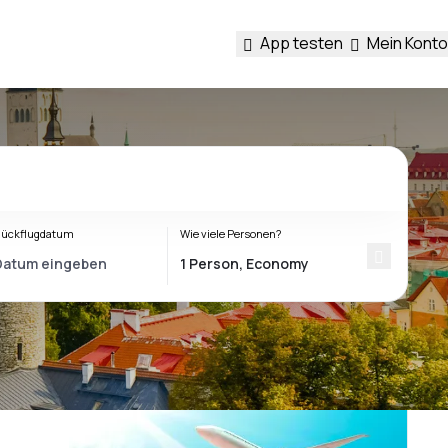
App testen
Mein Konto
ückflugdatum
Wie viele Personen?