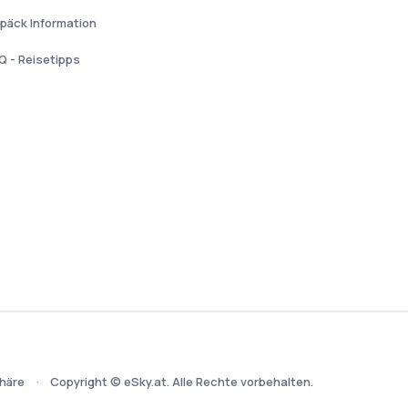
päck Information
Q - Reisetipps
häre
Copyright © eSky.at. Alle Rechte vorbehalten.