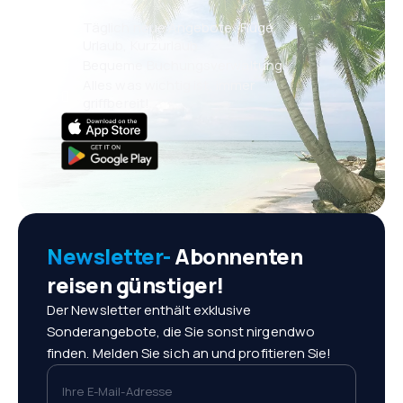
Täglich neue Angebote: Flüge,
Urlaub, Kurzurlaub
Bequeme Buchungsverwaltung
Alles was wichtig ist, immer
griffbereit!
Newsletter-
Abonnenten
reisen günstiger!
Der Newsletter enthält exklusive
Sonderangebote, die Sie sonst nirgendwo
finden. Melden Sie sich an und profitieren Sie!
Ihre E-Mail-Adresse