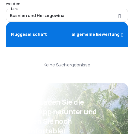
werden.
Land
Bosnien und Herzegowina
Fluggesellschaft
allgemeine Bewertung
Keine Suchergebnisse
Psst! Laden Sie die
eSky App herunter und
reisen Sie noch
komfortabler.