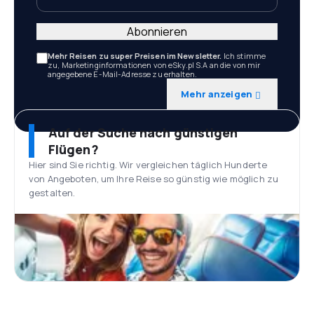
Abonnieren
Mehr Reisen zu super Preisen im Newsletter.
Ich stimme
zu, Marketinginformationen von eSky.pl S.A an die von mir
angegebene E-Mail-Adresse zu erhalten.
Mehr anzeigen
Auf der Suche nach günstigen
Flügen?
Hier sind Sie richtig. Wir vergleichen täglich Hunderte
von Angeboten, um Ihre Reise so günstig wie möglich zu
gestalten.