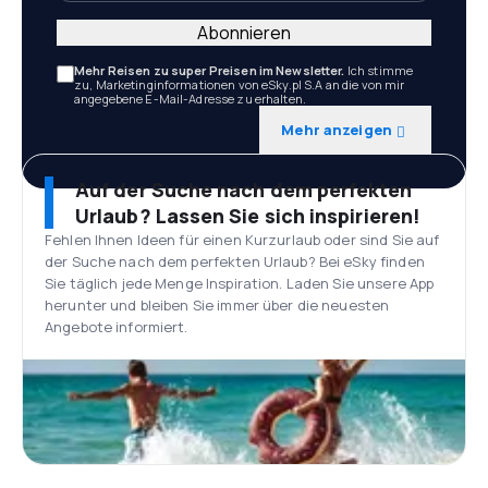
Abonnieren
Mehr Reisen zu super Preisen im Newsletter.
Ich stimme
zu, Marketinginformationen von eSky.pl S.A an die von mir
angegebene E-Mail-Adresse zu erhalten.
Mehr anzeigen
Auf der Suche nach dem perfekten
Urlaub? Lassen Sie sich inspirieren!
Fehlen Ihnen Ideen für einen Kurzurlaub oder sind Sie auf
der Suche nach dem perfekten Urlaub? Bei eSky finden
Sie täglich jede Menge Inspiration. Laden Sie unsere App
herunter und bleiben Sie immer über die neuesten
Angebote informiert.