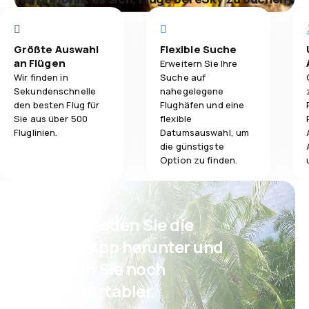
Größte Auswahl
Flexible Suche
an Flügen
Erweitern Sie Ihre
Wir finden in
Suche auf
Sekundenschnelle
nahegelegene
den besten Flug für
Flughäfen und eine
Sie aus über 500
flexible
Fluglinien.
Datumsauswahl, um
die günstigste
Option zu finden.
Psst! Laden Sie die
eSky App herunter und
reisen Sie noch
komfortabler.