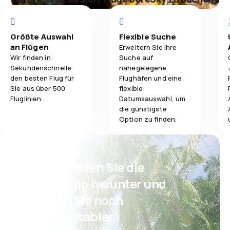
Größte Auswahl
Flexible Suche
an Flügen
Erweitern Sie Ihre
Wir finden in
Suche auf
Sekundenschnelle
nahegelegene
den besten Flug für
Flughäfen und eine
Sie aus über 500
flexible
Fluglinien.
Datumsauswahl, um
die günstigste
Option zu finden.
Psst! Laden Sie die
eSky App herunter und
reisen Sie noch
komfortabler.