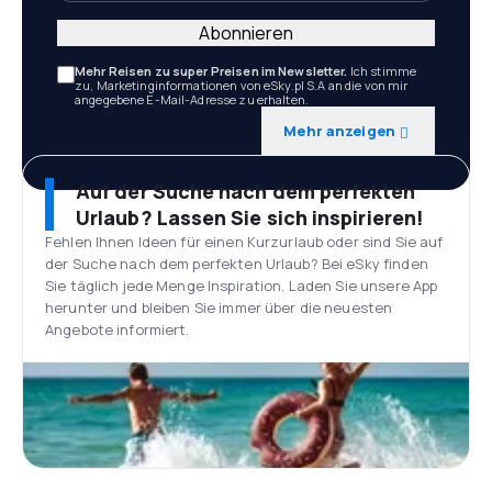
Abonnieren
Mehr Reisen zu super Preisen im Newsletter.
Ich stimme
zu, Marketinginformationen von eSky.pl S.A an die von mir
angegebene E-Mail-Adresse zu erhalten.
Mehr anzeigen
Auf der Suche nach dem perfekten
Urlaub? Lassen Sie sich inspirieren!
Fehlen Ihnen Ideen für einen Kurzurlaub oder sind Sie auf
der Suche nach dem perfekten Urlaub? Bei eSky finden
Sie täglich jede Menge Inspiration. Laden Sie unsere App
herunter und bleiben Sie immer über die neuesten
Angebote informiert.